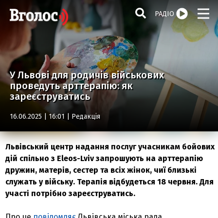
РАДІО
У Львові для родичів військових
проведуть арттерапію: як
зареєструватись
16.06.2025 | 16:01 |
Редакція
Львівський центр надання послуг учасникам бойових
дій спільно з Eleos-Lviv запрошують на арттерапію
дружин, матерів, сестер та всіх жінок, чиї близькі
служать у війську. Терапія відбудеться 18 червня. Для
участі потрібно зареєструватись.
Про це
повідомляє
Львівська міська рада.