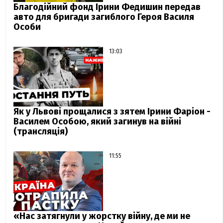
Благодійний фонд Ірини Федишин передав
авто для бригади загиблого Героя Василя
Особи
13:03
Як у Львові прощалися з зятем Ірини Фаріон -
Василем Особою, який загинув на війні
(трансляція)
11:55
«Нас затягнули у жорстку війну, де ми не