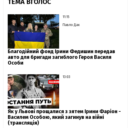
ТЕМА ВГОЛОС
11:15
Павло Дак
Благодійний фонд Ірини Федишин передав
авто для бригади загиблого Героя Василя
Особи
13:03
Як у Львові прощалися з зятем Ірини Фаріон -
Василем Особою, який загинув на війні
(трансляція)