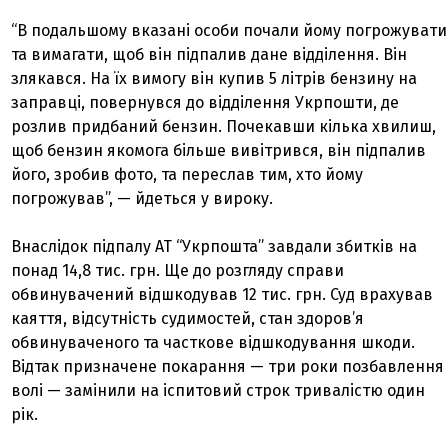
“В подальшому вказані особи почали йому погрожувати
та вимагати, щоб він підпалив дане відділення. Він
злякався. На їх вимогу він купив 5 літрів бензину на
заправці, повернувся до відділення Укрпошти, де
розлив придбаний бензин. Почекавши кілька хвилиш,
щоб бензин якомога більше вивітрився, він підпалив
його, зробив фото, та переслав тим, хто йому
погрожував”, — йдеться у вироку.
Внаслідок підпалу АТ “Укрпошта” завдали збитків на
понад 14,8 тис. грн. Ще до розгляду справи
обвинувачений відшкодував 12 тис. грн. Суд врахував
каяття, відсутність судимостей, стан здоров’я
обвинуваченого та часткове відшкодування шкоди.
Відтак призначене покарання — три роки позбавлення
волі — замінили на іспитовий строк тривалістю один
рік.