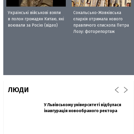
Українські військові взяли
Сокальсько-Жовківська
в полон громадян Китаю, які
єпархія отримала нового
воювали за Росію (відео)
правлячого єпископа Петра
Лозу: фоторепортаж
ЛЮДИ
Захисник "Азовсталі" Діанов вдруге
У Львівському університеті відбулася
Павло Дак
одружився та показав фото з весілля
інавгурація новообраного ректора
«Час не лікує, лише притуплює біль»:
сестра загиблого під Бахмутом Воїна з
Буковини розповіла про брата