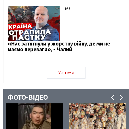
11:55
«Нас затягнули у жорстку війну, де ми не
маємо переваги», - Чалий
Усі теми
ФОТО-ВІДЕО