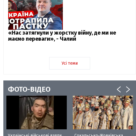
«Нас затягнули у жорстку війну, де ми не
маємо переваги», - Чалий
Усі теми
ФОТО-ВІДЕО
Українські військові взяли
Сокальсько-Жовківська