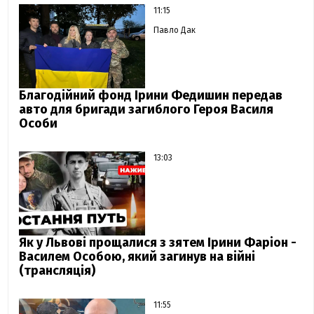
11:15
Павло Дак
Благодійний фонд Ірини Федишин передав
авто для бригади загиблого Героя Василя
Особи
13:03
Як у Львові прощалися з зятем Ірини Фаріон -
Василем Особою, який загинув на війні
(трансляція)
11:55