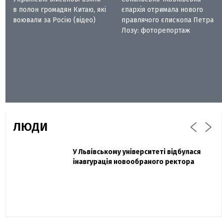
в полон громадян Китаю, які
єпархія отримала нового
воювали за Росію (відео)
правлячого єпископа Петра
Лозу: фоторепортаж
ЛЮДИ
Захисник "Азовсталі" Діанов вдруге
У Львівському університеті відбулася
Павло Дак
одружився та показав фото з весілля
інавгурація новообраного ректора
«Час не лікує, лише притуплює біль»:
сестра загиблого під Бахмутом Воїна з
Буковини розповіла про брата