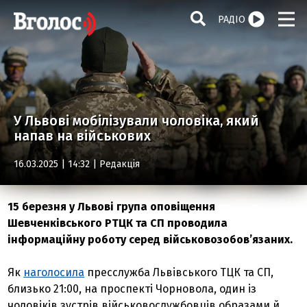
РАДІО
У Львові мобілізували чоловіка, який
напав на військових
16.03.2025 | 14:32 |
Редакція
15 березня у Львові група оповіщення
Шевченківського РТЦК та СП проводила
інформаційну роботу серед військовозобов’язаних.
Як
наголосила
пресслужба Львівського ТЦК та СП,
близько 21:00, на проспекті Чорновола, один із
чоловіків зустрів військовослужбовців образами й