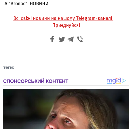
ІА "Вголос": НОВИНИ
Всі свіжі новини на нашому Telegram-каналі
Приєднуйся!