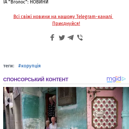
ІА "Вголос": НОВИНИ
Всі свіжі новини на нашому Telegram-каналі
Приєднуйся!
корупція