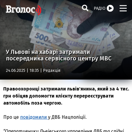
РАДІО
У Львові на хабарі затримали
посередника сервісного центру МВС
24.06.2025 | 18:35 |
Редакція
Правоохоронці затримали львів'янина, який за 4 тис.
грн обіцяв допомогти клієнту перереєструвати
автомобіль поза чергою.
Про це
повідомили
у ДВБ Нацполіції.
“Оперативники Львівського управління ДВБ та слідчі