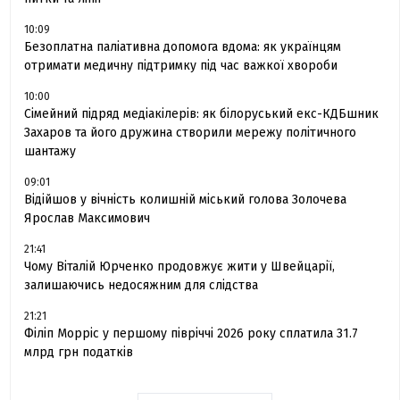
10:09
Безоплатна паліативна допомога вдома: як українцям
отримати медичну підтримку під час важкої хвороби
10:00
Сімейний підряд медіакілерів: як білоруський екс-КДБшник
Захаров та його дружина створили мережу політичного
шантажу
09:01
Відійшов у вічність колишній міський голова Золочева
Ярослав Максимович
21:41
Чому Віталій Юрченко продовжує жити у Швейцарії,
залишаючись недосяжним для слідства
21:21
Філіп Морріс у першому півріччі 2026 року сплатила 31.7
млрд грн податків