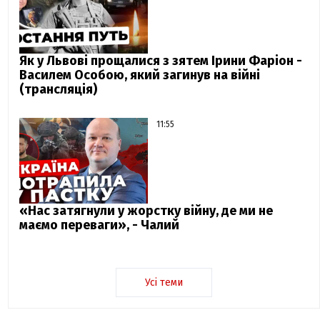
Як у Львові прощалися з зятем Ірини Фаріон -
Василем Особою, який загинув на війні
(трансляція)
11:55
«Нас затягнули у жорстку війну, де ми не
маємо переваги», - Чалий
Усі теми