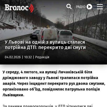
РАДІО
У Львові на одній з вулиць сталася
потрійна ДТП: перекрито дві смуги
04.02.2026 | 10:32 |
Редакція
У середу, 4 лютого, на вулиці Личаківській біля
дріжджового заводу у Львові трапилася потрійна
аварія. Через інцидент перекрито рух двома смугами,
організовано об’їзд, повідомляє патрульна поліція
Львівщини.
За даними правоохоронців, у ДТП зіткнулися дві