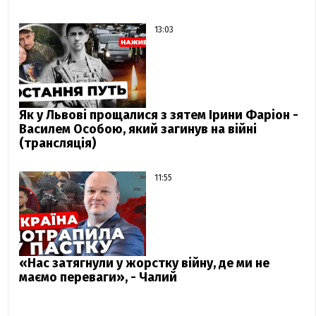
13:03
Як у Львові прощалися з зятем Ірини Фаріон -
Василем Особою, який загинув на війні
(трансляція)
11:55
«Нас затягнули у жорстку війну, де ми не
маємо переваги», - Чалий