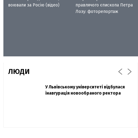
воювали за Росію (відео)
правлячого єпископа Петра
Лозу: фоторепортаж
ЛЮДИ
Захисник "Азовсталі" Діанов вдруге
У Львівському університеті відбулася
Павло Дак
одружився та показав фото з весілля
інавгурація новообраного ректора
«Час не лікує, лише притуплює біль»:
сестра загиблого під Бахмутом Воїна з
Буковини розповіла про брата