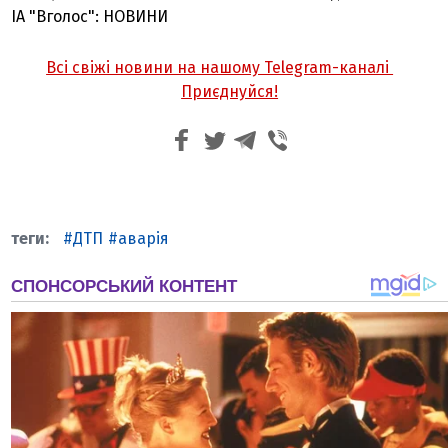
ІА "Вголос": НОВИНИ
Всі свіжі новини на нашому Telegram-каналі
Приєднуйся!
ДТП
аварія