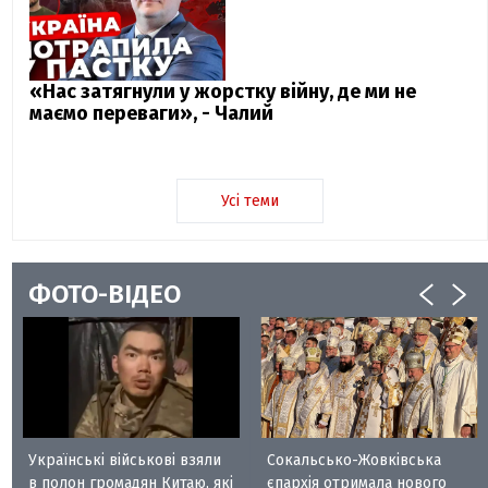
«Нас затягнули у жорстку війну, де ми не
маємо переваги», - Чалий
Усі теми
ФОТО-ВІДЕО
Українські військові взяли
Сокальсько-Жовківська
в полон громадян Китаю, які
єпархія отримала нового