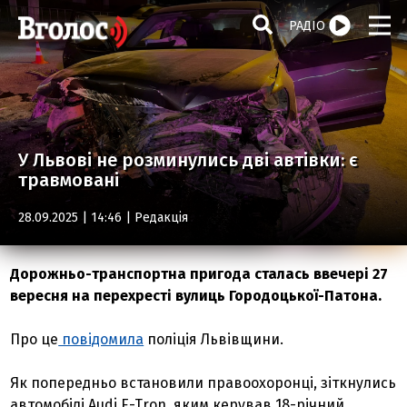
РАДІО
У Львові не розминулись дві автівки: є
травмовані
28.09.2025 | 14:46 |
Редакція
Дорожньо-транспортна пригода сталась ввечері 27
вересня на перехресті вулиць Городоцької-Патона.
Про це
повідомила
поліція Львівщини.
Як попередньо встановили правоохоронці, зіткнулись
автомобілі Audi E-Tron, яким керував 18-річний