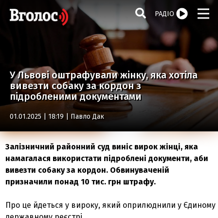
РАДІО
У Львові оштрафували жінку, яка хотіла
вивезти собаку за кордон з
підробленими документами
01.01.2025 | 18:19 |
Павло Дак
Залізничний районний суд виніс вирок жінці, яка
намагалася використати підроблені документи, аби
вивезти собаку за кордон. Обвинуваченій
призначили понад 10 тис. грн штрафу.
Про це йдеться у вироку, який оприлюднили у Єдиному
державному реєстрі.