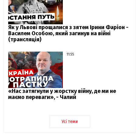
Як у Львові прощалися з зятем Ірини Фаріон -
Василем Особою, який загинув на війні
(трансляція)
11:55
«Нас затягнули у жорстку війну, де ми не
маємо переваги», - Чалий
Усі теми