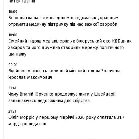
нитки та лінії
10:09
Безоплатна паліативна допомога вдома: як українцям
отримати медичну підтримку під час важкої хвороби
10:00
Сімейний підряд медіакілерів: як білоруський екс-КДБшник
Захаров та його дружина створили мережу політичного
шантажу
09:01
Відійшов у вічність колишній міський голова Золочева
Ярослав Максимович
21:41
Чому Віталій Юрченко продовжує жити у Швейцарії,
залишаючись недосяжним для слідства
21:21
Філіп Морріс у першому півріччі 2026 року сплатила 31.7
млрд грн податків