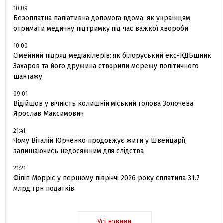
10:09
Безоплатна паліативна допомога вдома: як українцям
отримати медичну підтримку під час важкої хвороби
10:00
Сімейний підряд медіакілерів: як білоруський екс-КДБшник
Захаров та його дружина створили мережу політичного
шантажу
09:01
Відійшов у вічність колишній міський голова Золочева
Ярослав Максимович
21:41
Чому Віталій Юрченко продовжує жити у Швейцарії,
залишаючись недосяжним для слідства
21:21
Філіп Морріс у першому півріччі 2026 року сплатила 31.7
млрд грн податків
Усі новини