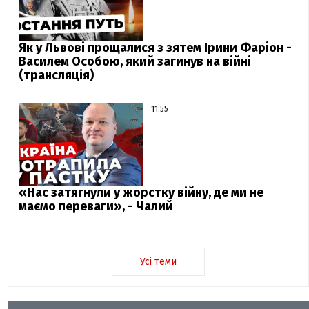
Як у Львові прощалися з зятем Ірини Фаріон -
Василем Особою, який загинув на війні
(трансляція)
11:55
«Нас затягнули у жорстку війну, де ми не
маємо переваги», - Чалий
Усі теми