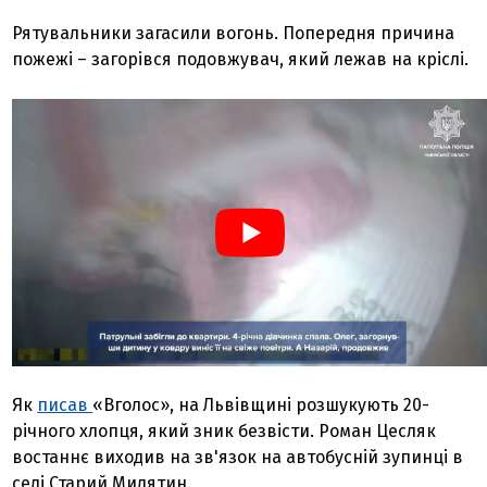
Рятувальники загасили вогонь. Попередня причина
пожежі – загорівся подовжувач, який лежав на кріслі.
Як
писав
«Вголос», на Львівщині розшукують 20-
річного хлопця, який зник безвісти. Роман Цесляк
востаннє виходив на зв'язок на автобусній зупинці в
селі Старий Милятин.