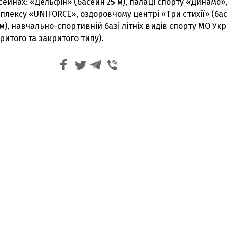
асейнах: «Дельфін» (басейн 25 м), палаці спорту «Динамо»
плексу «UNIFORCE», оздоровчому центрі «Три стихії» (ба
 м), навчально-спортивній базі літніх видів спорту МО Ук
ритого та закритого типу).