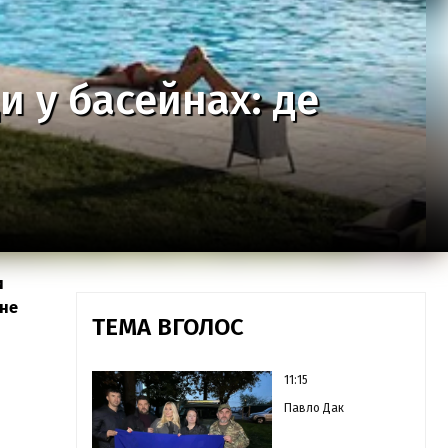
и у басейнах: де
и
чне
ТЕМА ВГОЛОС
11:15
Павло Дак