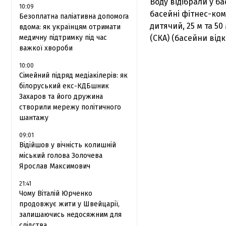
Воду відібрали у б
10:09
басейні фітнес-ком
Безоплатна паліативна допомога
дитячий, 25 м та 50
вдома: як українцям отримати
медичну підтримку під час
(СКА) (басейни відк
важкої хвороби
10:00
Сімейний підряд медіакілерів: як
білоруський екс-КДБшник
Захаров та його дружина
створили мережу політичного
шантажу
09:01
Відійшов у вічність колишній
міський голова Золочева
Ярослав Максимович
21:41
Чому Віталій Юрченко
продовжує жити у Швейцарії,
залишаючись недосяжним для
слідства