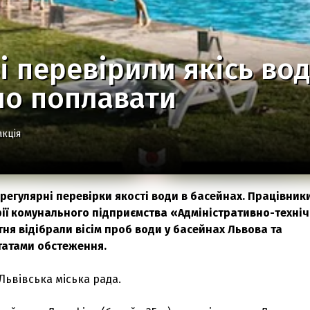
і перевірили якісь вод
но поплавати
акція
регулярні перевірки якості води в басейнах. Працівник
рії комунального підприємства «Адміністративно-техні
тня відібрали вісім проб води у басейнах Львова та
татами обстеження.
Львівська міська рада.