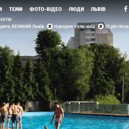
И
ТЕМИ
ФОТО-ВІДЕО
ЛЮДИ
ЛЬВІВ
орить ВЕЛИКИЙ Львів
Народне толк-шоу
31 рік Нез