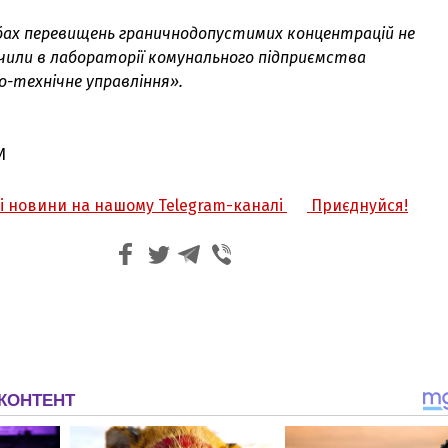
обах перевищень граничнодопустимих концентрацій не
ачили в лабораторії комунального підприємства
-технічне управління».
И
жі новини на нашому Telegram-каналі
Приєднуйся!
З'явилося відео знищеного ворожого С