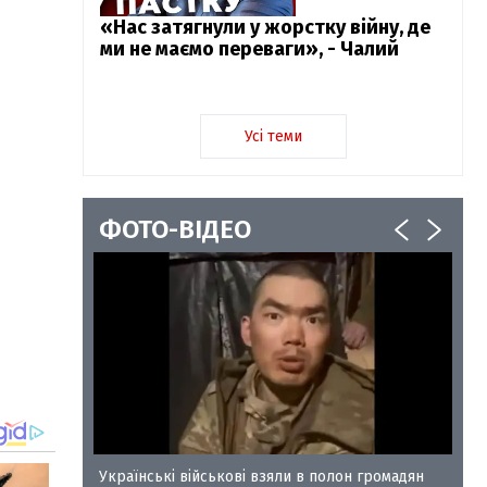
«Нас затягнули у жорстку війну, де
ми не маємо переваги», - Чалий
Усі теми
ФОТО-ВІДЕО
у-35
Українські військові взяли в полон громадян