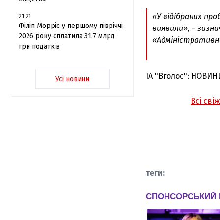
«У відібраних пр
21:21
Філіп Морріс у першому півріччі
виявили», – зазн
2026 року сплатила 31.7 млрд
«Адміністративно
грн податків
ІА "Вголос": НОВИН
Усі новини
Всі сві