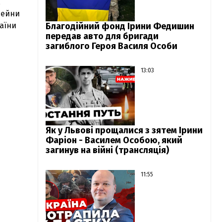
,
сейни
раїни
Благодійний фонд Ірини Федишин
передав авто для бригади
загиблого Героя Василя Особи
13:03
Як у Львові прощалися з зятем Ірини
Фаріон - Василем Особою, який
загинув на війні (трансляція)
11:55