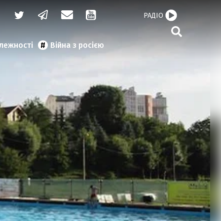
РАДІО
алежності
Війна з росією