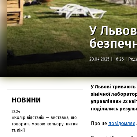
У Львов
безпеч
28.04.2025 | 16:26 |
Ред
У Львові тривають 
хімічної лаборато
НОВИНИ
управління» 22 кві
поділились резуль
22:24
«Колір відстані» — виставка, що
Про це
повідомляє
говорить мовою кольору, нитки
та лінії