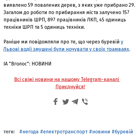
виявлено 59 повалених дерев, з яких уже прибрано 29.
Загалом до роботи по прибирання міста залучено 157
працівників ШРП, 897 працівників ЛКП, 45 одиниць
техніки ШРП та 5 одиниць техніки.
Раніше ми повідомляли про те, що через буревій
у
Львові водії змушені були ночувати у своїх трамваях
.
ІА "Вголос": НОВИНИ
Всі свіжі новини на нашому Telegram-каналі
Приєднуйся!
негода
електротранспорт
новини
буревій