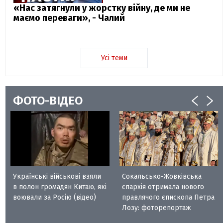
«Нас затягнули у жорстку війну, де ми не
маємо переваги», - Чалий
Усі теми
ФОТО-ВІДЕО
Українські військові взяли
Сокальсько-Жовківська
в полон громадян Китаю, які
єпархія отримала нового
воювали за Росію (відео)
правлячого єпископа Петра
Лозу: фоторепортаж