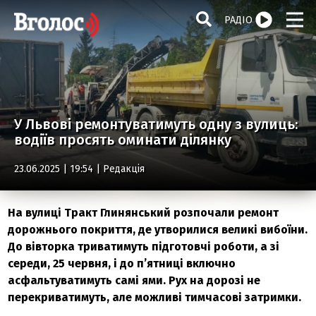
РАДІО
У Львові ремонтуватимуть одну з вулиць:
водіїв просять оминати ділянку
23.06.2025 | 19:54 |
Редакція
На вулиці Тракт Глинянський розпочали ремонт
дорожнього покриття, де утворилися великі вибоїни.
До вівторка триватимуть підготовчі роботи, а зі
середи, 25 червня, і до п’ятниці включно
асфальтуватимуть самі ями. Рух на дорозі не
перекриватимуть, але можливі тимчасові затримки.