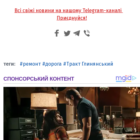
Всі свіжі новини на нашому Telegram-каналі
Приєднуйся!
ремонт
дорога
Тракт Глинянський