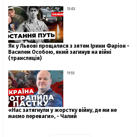
13:03
Як у Львові прощалися з зятем Ірини Фаріон -
Василем Особою, який загинув на війні
(трансляція)
11:55
«Нас затягнули у жорстку війну, де ми не
маємо переваги», - Чалий