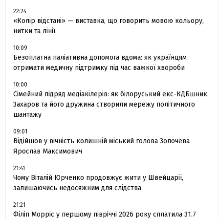
22:24
«Колір відстані» — виставка, що говорить мовою кольору,
нитки та лінії
10:09
Безоплатна паліативна допомога вдома: як українцям
отримати медичну підтримку під час важкої хвороби
10:00
Сімейний підряд медіакілерів: як білоруський екс-КДБшник
Захаров та його дружина створили мережу політичного
шантажу
09:01
Відійшов у вічність колишній міський голова Золочева
Ярослав Максимович
21:41
Чому Віталій Юрченко продовжує жити у Швейцарії,
залишаючись недосяжним для слідства
21:21
Філіп Морріс у першому півріччі 2026 року сплатила 31.7