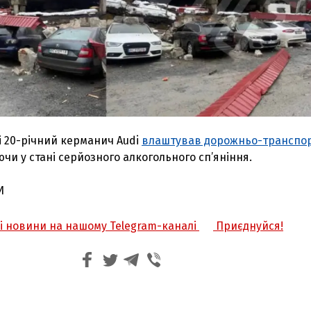
і 20-річний керманич Audi
влаштував дорожньо-транспо
ючи у стані серйозного алкогольного сп’яніння.
И
жі новини на нашому Telegram-каналі
Приєднуйся!