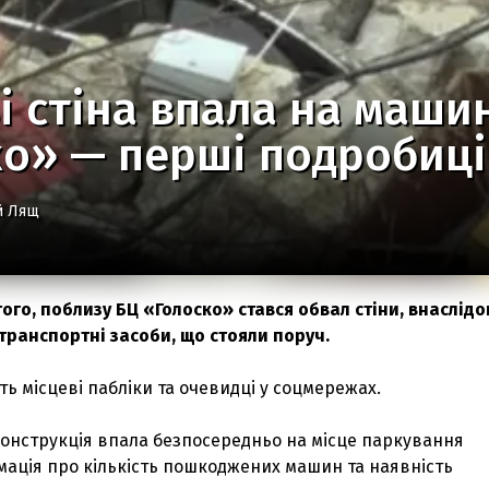
і стіна впала на маши
о» — перші подробиці
й Лящ
того, поблизу БЦ «Голоско» стався обвал стіни, внаслідо
ранспортні засоби, що стояли поруч.
ь місцеві пабліки та очевидці у соцмережах.
конструкція впала безпосередньо на місце паркування
мація про кількість пошкоджених машин та наявність