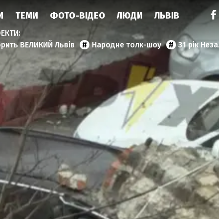
И
ТЕМИ
ФОТО-ВІДЕО
ЛЮДИ
ЛЬВІВ
орить ВЕЛИКИЙ Львів
Народне толк-шоу
31 рік Нез