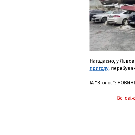
Нагадаємо, у Львов
пригоду
, перебува
ІА "Вголос": НОВИН
Всі сві