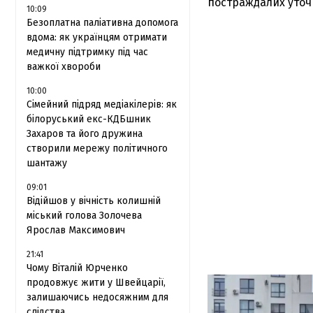
постраждалих уточ
10:09
Безоплатна паліативна допомога
вдома: як українцям отримати
медичну підтримку під час
важкої хвороби
10:00
Сімейний підряд медіакілерів: як
білоруський екс-КДБшник
Захаров та його дружина
створили мережу політичного
шантажу
09:01
Відійшов у вічність колишній
міський голова Золочева
Ярослав Максимович
21:41
Чому Віталій Юрченко
продовжує жити у Швейцарії,
залишаючись недосяжним для
слідства