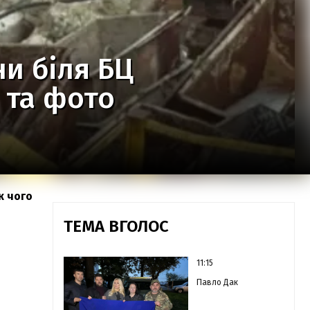
ни біля БЦ
 та фото
к чого
ТЕМА ВГОЛОС
11:15
Павло Дак