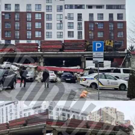
З'явилося відео знищеного ворожого С