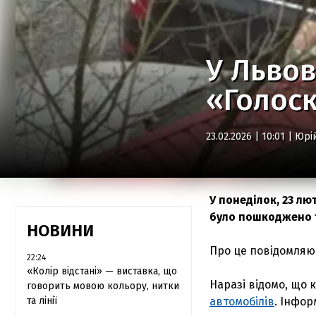
У Львов
«Голоск
23.02.2026 | 10:01 |
Юрі
У понеділок, 23 лю
було пошкоджено т
НОВИНИ
Про це повідомляют
22:24
«Колір відстані» — виставка, що
Наразі відомо, що 
говорить мовою кольору, нитки
та лінії
автомобілів
. Інфор