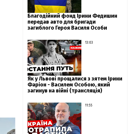
Благодійний фонд Ірини Федишин
передав авто для бригади
загиблого Героя Василя Особи
13:03
Як у Львові прощалися з зятем Ірини
Фаріон - Василем Особою, який
загинув на війні (трансляція)
11:55