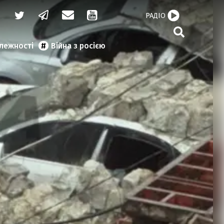
РАДІО
алежності
Війна з росією