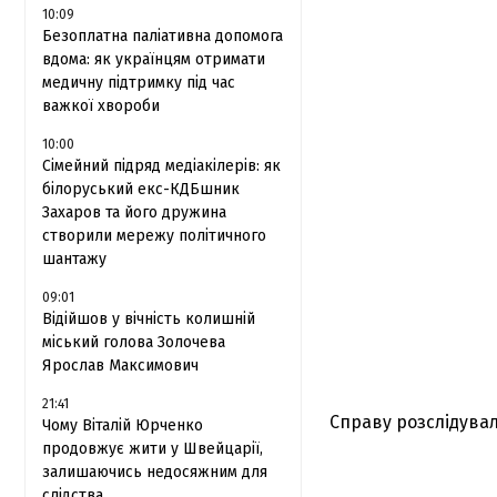
10:09
Безоплатна паліативна допомога
вдома: як українцям отримати
медичну підтримку під час
важкої хвороби
10:00
Сімейний підряд медіакілерів: як
білоруський екс-КДБшник
Захаров та його дружина
створили мережу політичного
шантажу
09:01
Відійшов у вічність колишній
міський голова Золочева
Ярослав Максимович
21:41
Справу розслідували
Чому Віталій Юрченко
продовжує жити у Швейцарії,
залишаючись недосяжним для
слідства