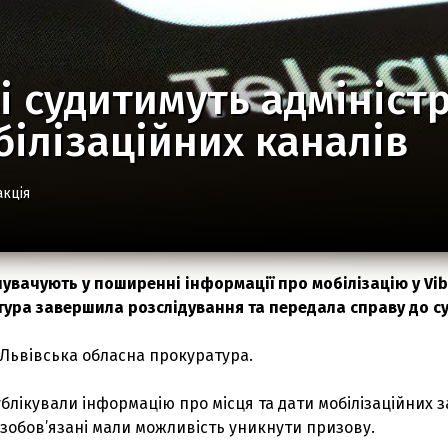
і судитимуть адмініст
ілізаційних каналів
акція
увачують у поширенні інформації про мобілізацію у Vib
тура завершила розслідування та передала справу до су
 Львівська обласна прокуратура.
ублікували інформацію про місця та дати мобілізаційних з
озобов’язані мали можливість уникнути призову.