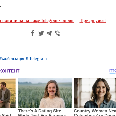
И
жі новини на нашому Telegram-каналі
Приєднуйся!
мобілізація
Telegram
З'явилося відео знищеного ворожого С