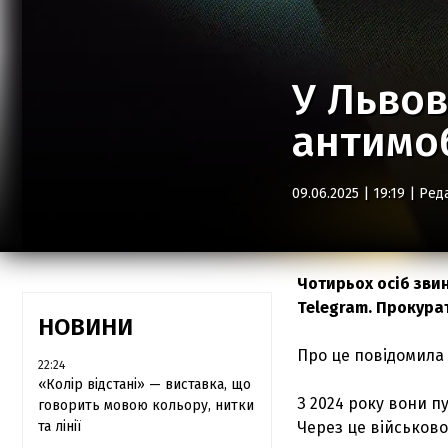
У Львов
антимоб
09.06.2025 | 19:19 |
Ред
Чотирьох осіб звин
Telegram. Прокура
НОВИНИ
Про це повідомила
22:24
«Колір відстані» — виставка, що
З 2024 року вони п
говорить мовою кольору, нитки
та лінії
Через це військов