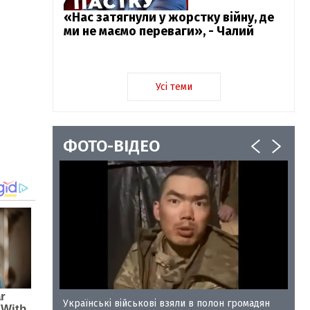
«Нас затягнули у жорстку війну, де
ми не маємо переваги», - Чалий
Усі теми
ФОТО-ВІДЕО
у-35
Українські військові взяли в полон громадян