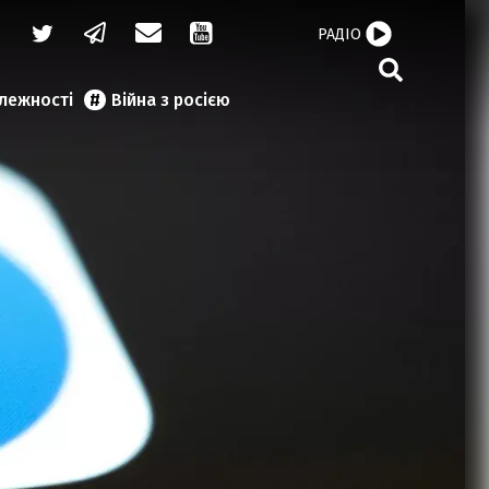
РАДІО
алежності
Війна з росією