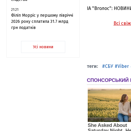
ІА "Вголос": НОВИН
21:21
Філіп Морріс у першому півріччі
2026 року сплатила 31.7 млрд
Всі сві
грн податків
Усі новини
СБУ
Viber