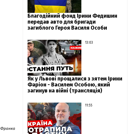
Благодійний фонд Ірини Федишин
передав авто для бригади
загиблого Героя Василя Особи
13:03
Як у Львові прощалися з зятем Ірини
Фаріон - Василем Особою, який
загинув на війні (трансляція)
11:55
. Франка