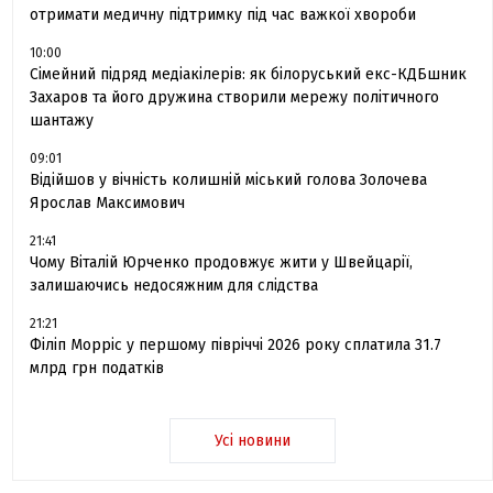
отримати медичну підтримку під час важкої хвороби
10:00
Сімейний підряд медіакілерів: як білоруський екс-КДБшник
Захаров та його дружина створили мережу політичного
шантажу
09:01
Відійшов у вічність колишній міський голова Золочева
Ярослав Максимович
21:41
Чому Віталій Юрченко продовжує жити у Швейцарії,
залишаючись недосяжним для слідства
21:21
Філіп Морріс у першому півріччі 2026 року сплатила 31.7
млрд грн податків
Усі новини