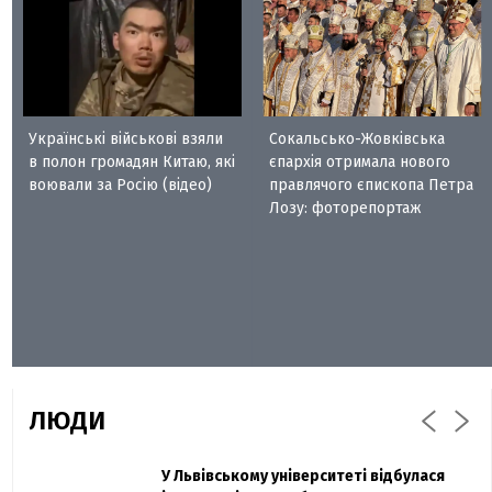
Українські військові взяли
Сокальсько-Жовківська
в полон громадян Китаю, які
єпархія отримала нового
воювали за Росію (відео)
правлячого єпископа Петра
Лозу: фоторепортаж
ЛЮДИ
Захисник "Азовсталі" Діанов вдруге
У Львівському університеті відбулася
Павло Дак