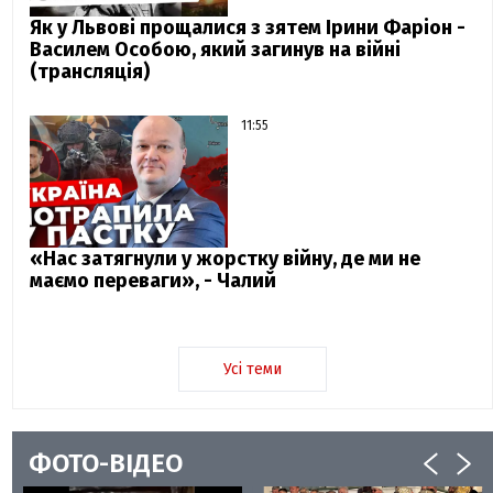
Як у Львові прощалися з зятем Ірини Фаріон -
Василем Особою, який загинув на війні
(трансляція)
11:55
«Нас затягнули у жорстку війну, де ми не
маємо переваги», - Чалий
Усі теми
ФОТО-ВІДЕО