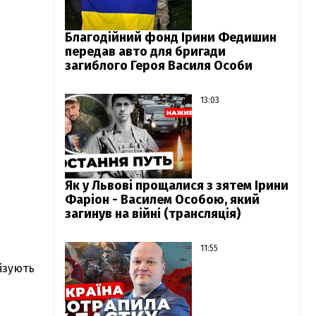
Благодійний фонд Ірини Федишин
передав авто для бригади
загиблого Героя Василя Особи
13:03
Як у Львові прощалися з зятем Ірини
Фаріон - Василем Особою, який
загинув на війні (трансляція)
11:55
ізують