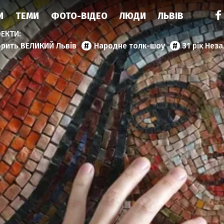
И
ТЕМИ
ФОТО-ВІДЕО
ЛЮДИ
ЛЬВІВ
орить ВЕЛИКИЙ Львів
Народне толк-шоу
31 рік Нез