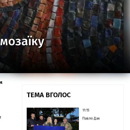
 мозаїку
м
ТЕМА ВГОЛОС
11:15
е
Павло Дак