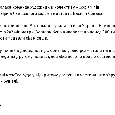
алася команда художників колективу «Софія» під
адача Львівської академії мистецтв Василя Сивака.
вав три місяці. Матеріали шукали по всій Україні. Наймен
ір 2×2 міліметри. Загалом було використано понад 500 т
оти тривали сім місяців.
у точній відповідності до оригіналу, але розмістили на ін
ому, а на другому поверсі, де забезпечено краще освітлен
ені мозаїка буде у відкритому доступі як частина інтер’єр
й будівлі.
И
З'явилося відео знищеного ворожого С