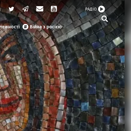
РАДІО
алежності
Війна з росією