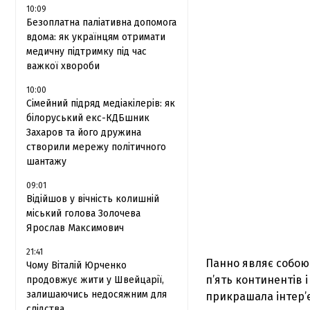
10:09
Безоплатна паліативна допомога
вдома: як українцям отримати
медичну підтримку під час
важкої хвороби
10:00
Сімейний підряд медіакілерів: як
білоруський екс-КДБшник
Захаров та його дружина
створили мережу політичного
шантажу
09:01
Відійшов у вічність колишній
міський голова Золочева
Ярослав Максимович
21:41
Панно являє собою 
Чому Віталій Юрченко
п’ять континентів 
продовжує жити у Швейцарії,
залишаючись недосяжним для
прикрашала інтер’єр
слідства