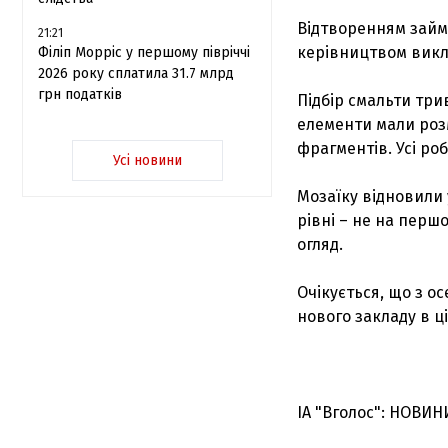
Відтворенням займ
21:21
керівництвом викл
Філіп Морріс у першому півріччі
2026 року сплатила 31.7 млрд
грн податків
Підбір смальти три
елементи мали розм
фрагментів. Усі роб
Усі новини
Мозаїку відновили 
рівні – не на перш
огляд.
Очікується, що з ос
нового закладу в ці
ІА "Вголос": НОВИН