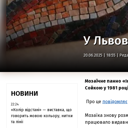
У Львов
20.06.2025 | 18:55 |
Реда
Мозаїчне панно «
Сойкою у 1981 році
НОВИНИ
Про це
повідомляє
22:24
«Колір відстані» — виставка, що
Мозаїка знову розм
говорить мовою кольору, нитки
та лінії
працювало видавни