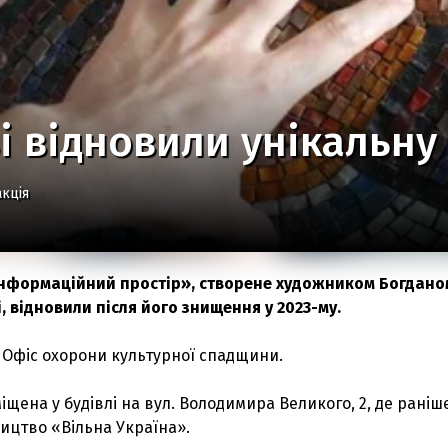
і відновили унікальну
кція
Інформаційний простір», створене художником Богдано
, відновили після його знищення у 2023-му.
Офіс охорони культурної спадщини.
іщена у будівлі на вул. Володимира Великого, 2, де раніш
цтво «Вільна Україна».