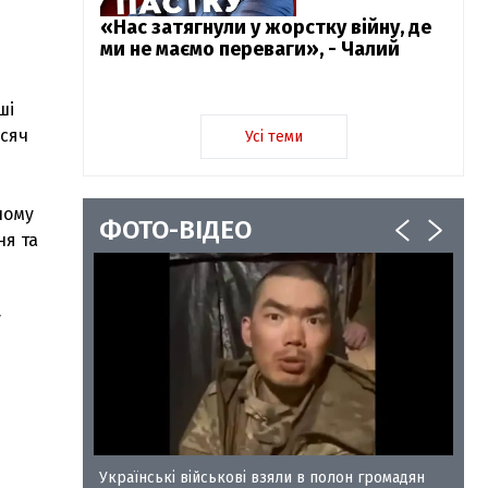
«Нас затягнули у жорстку війну, де
ми не маємо переваги», - Чалий
ші
исяч
Усі теми
шому
ФОТО-ВІДЕО
ня та
у
у-35
Українські військові взяли в полон громадян