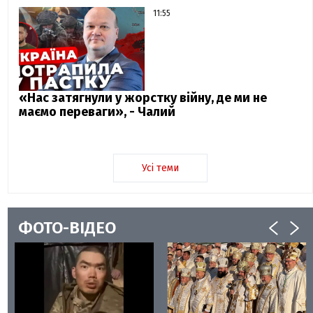
11:55
«Нас затягнули у жорстку війну, де ми не
маємо переваги», - Чалий
Усі теми
ФОТО-ВІДЕО