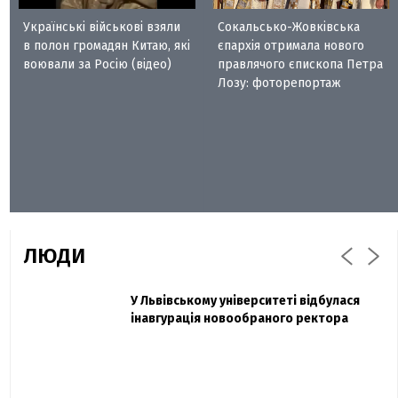
Українські військові взяли
Сокальсько-Жовківська
в полон громадян Китаю, які
єпархія отримала нового
воювали за Росію (відео)
правлячого єпископа Петра
Лозу: фоторепортаж
ЛЮДИ
Захисник "Азовсталі" Діанов вдруге
У Львівському університеті відбулася
Павло Дак
одружився та показав фото з весілля
інавгурація новообраного ректора
«Час не лікує, лише притуплює біль»:
сестра загиблого під Бахмутом Воїна з
Буковини розповіла про брата