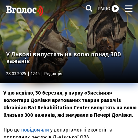
РАДІО
У Львові випустять на волю понад 300
кажанів
28.03.2025 | 12:15 |
Редакція
У цю неділю, 30 березня, у парку «Знесіння»
волонтери Домівки врятованих тварин разом із
Ukrainian Bat Rehabilitation Center випустять на волю
близько 300 кажанів, які зимували в Печері Домівки.
Про це
повідомили
у департаменті екології та
природних ресурсів Львівської ОВА.