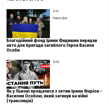
11:15
Павло Дак
Благодійний фонд Ірини Федишин передав
авто для бригади загиблого Героя Василя
Особи
13:03
Як у Львові прощалися з зятем Ірини Фаріон -
Василем Особою, який загинув на війні
(трансляція)