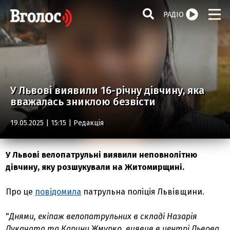
РАДІО
У Львові виявили 16-річну дівчину, яка
вважалась зниклою безвісти
19.05.2025 | 15:15 |
Редакція
У Львові велопатрульні виявили неповнолітню
дівчину, яку розшукували на Житомирщині.
Про це
повідомила
патрульна поліція Львівщини.
"
Днями, екіпаж велопатрульних в складі Назарія
Лукачата та Карини Жмурко, виявив в центрі Львова