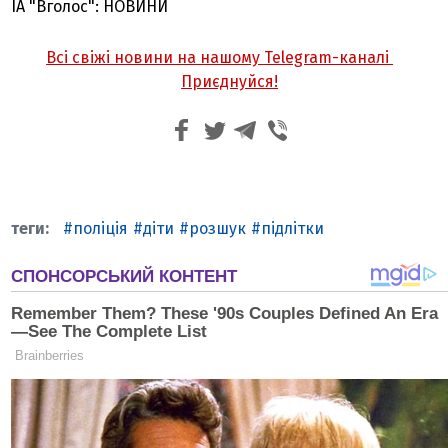
ІА "Вголос": НОВИНИ
Всі свіжі новини на нашому Telegram-каналі
Приєднуйся!
поліція
діти
розшук
підлітки