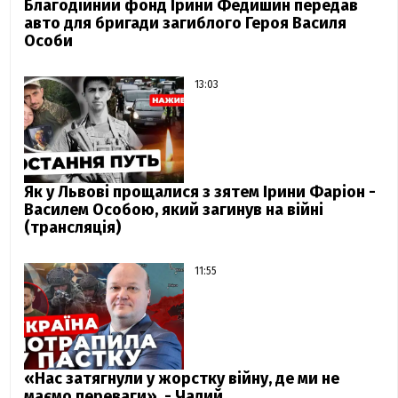
Благодійний фонд Ірини Федишин передав
авто для бригади загиблого Героя Василя
Особи
13:03
Як у Львові прощалися з зятем Ірини Фаріон -
Василем Особою, який загинув на війні
(трансляція)
11:55
«Нас затягнули у жорстку війну, де ми не
маємо переваги», - Чалий