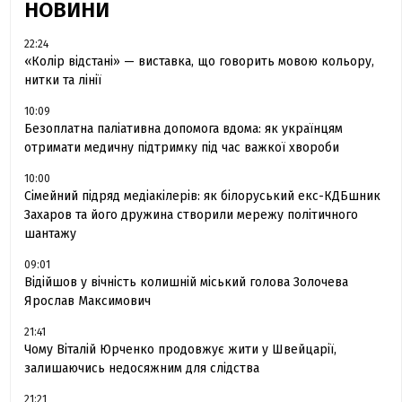
НОВИНИ
22:24
«Колір відстані» — виставка, що говорить мовою кольору,
нитки та лінії
10:09
Безоплатна паліативна допомога вдома: як українцям
отримати медичну підтримку під час важкої хвороби
10:00
Сімейний підряд медіакілерів: як білоруський екс-КДБшник
Захаров та його дружина створили мережу політичного
шантажу
09:01
Відійшов у вічність колишній міський голова Золочева
Ярослав Максимович
21:41
Чому Віталій Юрченко продовжує жити у Швейцарії,
залишаючись недосяжним для слідства
21:21