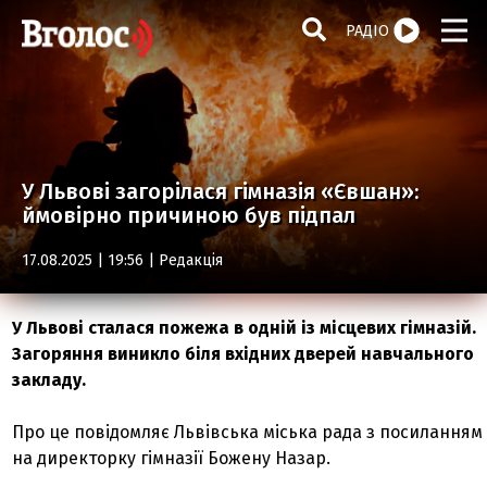
РАДІО
У Львові загорілася гімназія «Євшан»:
ймовірно причиною був підпал
17.08.2025 | 19:56 |
Редакція
У Львові сталася пожежа в одній із місцевих гімназій.
Загоряння виникло біля вхідних дверей навчального
закладу.
Про це повідомляє Львівська міська рада з посиланням
на директорку гімназії Божену Назар.