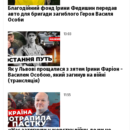
Благодійний фонд Ірини Федишин передав
авто для бригади загиблого Героя Василя
Особи
13:03
Як у Львові прощалися з зятем Ірини Фаріон -
Василем Особою, який загинув на війні
(трансляція)
11:55
«Нас затягнули у жорстку війну, де ми не