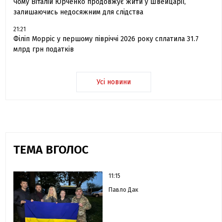
Чому Віталій Юрченко продовжує жити у Швейцарії,
залишаючись недосяжним для слідства
21:21
Філіп Морріс у першому півріччі 2026 року сплатила 31.7
млрд грн податків
Усі новини
ТЕМА ВГОЛОС
11:15
Павло Дак