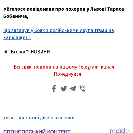
«Вголос» повідомляв про похорон у Львові Тараса
Бобанича,
що загинув у боях з російськими окупантами на
Харківщині.
ІА "Вголос": НОВИНИ
Всі свіжі новини на нашому Telegram-каналі
Приєднуйся!
чергові дитячі садочки