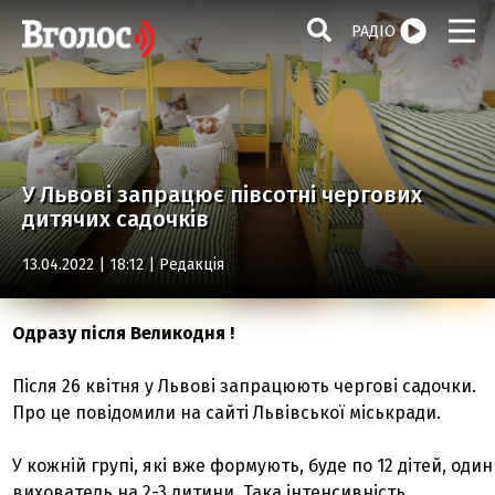
РАДІО
У Львові запрацює півсотні чергових
дитячих садочків
13.04.2022 | 18:12 |
Редакція
Одразу після Великодня !
Після 26 квітня у Львові запрацюють чергові садочки.
Про це повідомили на сайті Львівської міськради.
У кожній групі, які вже формують, буде по 12 дітей, один
вихователь на 2-3 дитини. Така інтенсивність