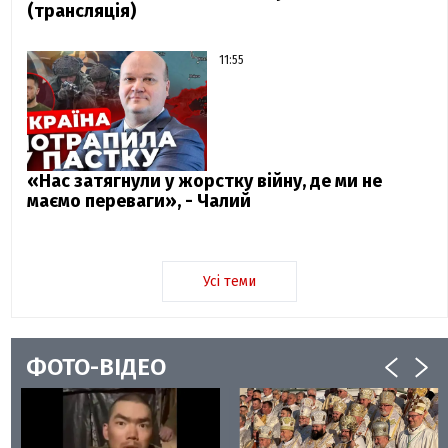
(трансляція)
11:55
«Нас затягнули у жорстку війну, де ми не
маємо переваги», - Чалий
Усі теми
ФОТО-ВІДЕО