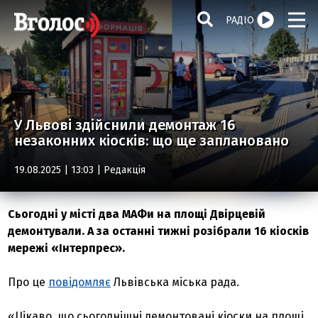
РАДІО
У Львові здійснили демонтаж 16
незаконних кіосків: що ще заплановано
19.08.2025 | 13:03 |
Редакція
Сьогодні у місті два МАФи на площі Двірцевій
демонтували. А за останні тижні розібрали 16 кіосків
мережі «Інтерпрес».
Про це
повідомляє
Львівська міська рада.
«Цікаво, що сьогоднішні демонтовані кіоски на площі