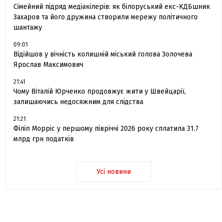
Сімейний підряд медіакілерів: як білоруський екс-КДБшник
Захаров та його дружина створили мережу політичного
шантажу
09:01
Відійшов у вічність колишній міський голова Золочева
Ярослав Максимович
21:41
Чому Віталій Юрченко продовжує жити у Швейцарії,
залишаючись недосяжним для слідства
21:21
Філіп Морріс у першому півріччі 2026 року сплатила 31.7
млрд грн податків
Усі новини