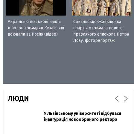
Українські військові взяли
Сокальсько-Жовківська
в полон громадян Китаю, які
єпархія отримала нового
воювали за Росію (відео)
правлячого єпископа Петра
Лозу: фоторепортаж
ЛЮДИ
Захисник "Азовсталі" Діанов вдруге
У Львівському університеті відбулася
Павло Дак
одружився та показав фото з весілля
інавгурація новообраного ректора
«Час не лікує, лише притуплює біль»:
сестра загиблого під Бахмутом Воїна з