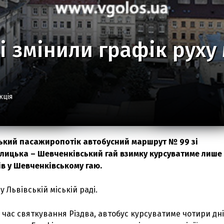
і змінили графік рух
кція
зький пасажиропотік автобусний маршрут № 99 зі
алицька – Шевченківський гай взимку курсуватиме лише 
ів у Шевченківському гаю.
 Львівській міській раді.
 в час святкування Різдва, автобус курсуватиме чотири дні