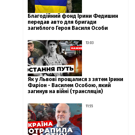
Благодійний фонд Ірини Федишин
передав авто для бригади
загиблого Героя Василя Особи
13:03
Як у Львові прощалися з зятем Ірини
Фаріон - Василем Особою, який
загинув на війні (трансляція)
11:55