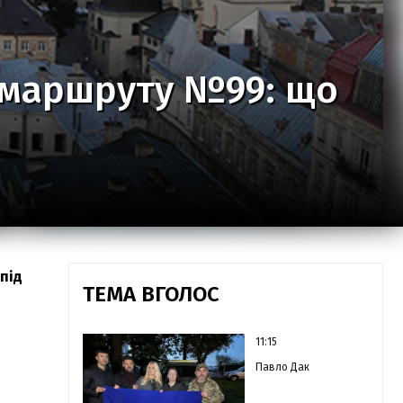
у маршруту №99: що
під
ТЕМА ВГОЛОС
11:15
Павло Дак