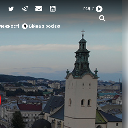
РАДІО
алежності
Війна з росією