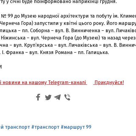
у у січні буде поінформовано наприкінці грудня.
 № 99 до Музею народної архітектури та побуту ім. Климе
Чернеча Гора) запустили у квітні цього року. Його маршр
алицька – пл. Соборна – вул. В. Винниченка – вул. Личаків
л. Ніжинська – вул. Чернеча Гора (до Музею) та назад через
чна – вул. Круп’ярська – вул. Личаківська – вул. В. Винн
. І. Франка – вул. Князя Романа – пл. Галицька.
И
жі новини на нашому Telegram-каналі
Приєднуйся!
ий транспорт
транспорт
маршрут 99
З'явилося відео знищеного ворожого С