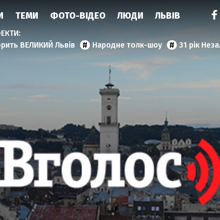
И
ТЕМИ
ФОТО-ВІДЕО
ЛЮДИ
ЛЬВІВ
орить ВЕЛИКИЙ Львів
Народне толк-шоу
31 рік Нез