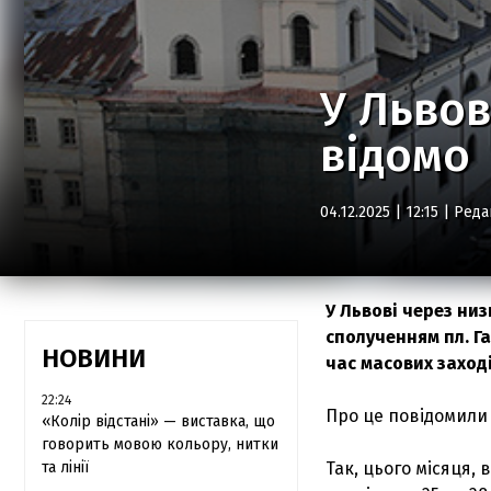
У Львов
відомо
04.12.2025 | 12:15 |
Реда
У Львові через ни
сполученням пл. Г
НОВИНИ
час масових заход
22:24
Про це повідомили у
«Колір відстані» — виставка, що
говорить мовою кольору, нитки
та лінії
Так, цього місяця,