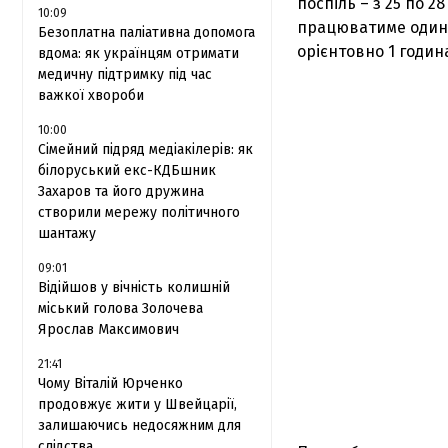
поспіль – з 25 по 2
10:09
працюватиме один т
Безоплатна паліативна допомога
орієнтовно 1 годин
вдома: як українцям отримати
медичну підтримку під час
важкої хвороби
10:00
Сімейний підряд медіакілерів: як
білоруський екс-КДБшник
Захаров та його дружина
створили мережу політичного
шантажу
09:01
Відійшов у вічність колишній
міський голова Золочева
Ярослав Максимович
21:41
Чому Віталій Юрченко
продовжує жити у Швейцарії,
залишаючись недосяжним для
слідства