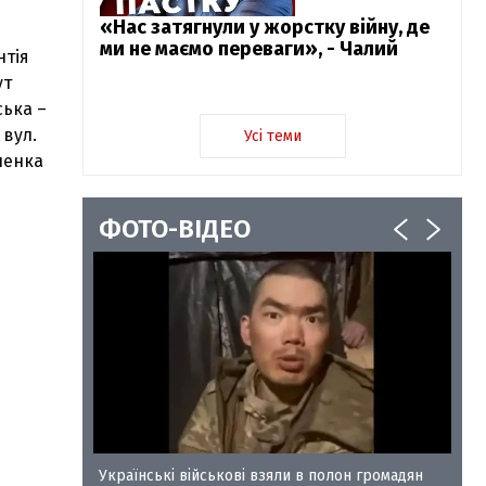
«Нас затягнули у жорстку війну, де
ми не маємо переваги», - Чалий
нтія
ут
ська –
 вул.
Усі теми
иченка
ФОТО-ВІДЕО
у-35
Українські військові взяли в полон громадян