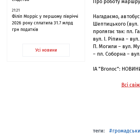
Про роботу маршрут
21:21
Нагадаємо, автобус
Філіп Морріс у першому півріччі
2026 року сплатила 31.7 млрд
Шептицького (вул. 
грн податків
пролягає так: пл. Г
вул. І. Ріпина – ву
П. Могили – вул. Му
Усі новини
– пл. Соборна – вул
ІА "Вголос": НОВИН
Всі сві
громадськ