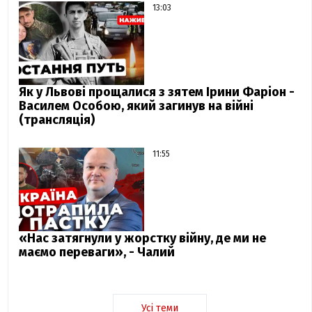
13:03
Як у Львові прощалися з зятем Ірини Фаріон -
Василем Особою, який загинув на війні
(трансляція)
11:55
«Нас затягнули у жорстку війну, де ми не
маємо переваги», - Чалий
Усі теми