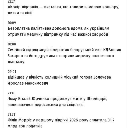
22:24
«Колір відстані» — виставка, що говорить мовою кольору,
нитки та лінії
10:09
Безоплатна паліативна допомога вдома: як українцям
отримати медичну підтримку під час важкої хвороби
10:00
Сімейний підряд медіакілерів: як білоруський екс-КДБшник
Захаров та його дружина створили мережу політичного
шантажу
09:01
Відійшов у вічність колишній міський голова Золочева
Ярослав Максимович
21:41
Чому Віталій Юрченко продовжує жити у Швейцарії,
залишаючись недосяжним для слідства
21:21
Філіп Морріс у першому півріччі 2026 року сплатила 31.7
млрд грн податків