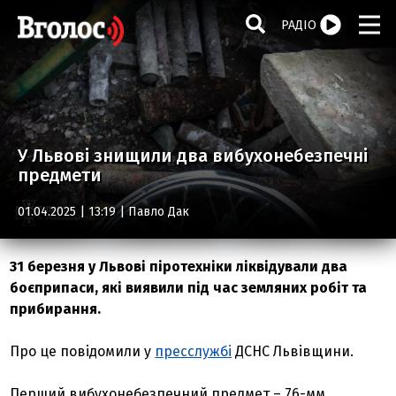
РАДІО
У Львові знищили два вибухонебезпечні
предмети
01.04.2025 | 13:19 |
Павло Дак
31 березня у Львові піротехніки ліквідували два
боєприпаси, які виявили під час земляних робіт та
прибирання.
Про це повідомили у
пресслужбі
ДСНС Львівщини.
Перший вибухонебезпечний предмет – 76-мм