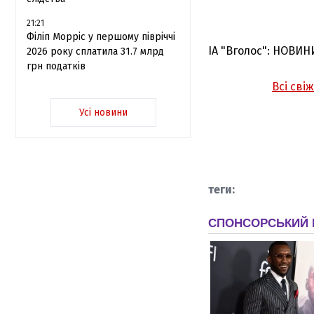
21:21
Філіп Морріс у першому півріччі
ІА "Вголос": НОВИН
2026 року сплатила 31.7 млрд
грн податків
Всі сві
Усі новини