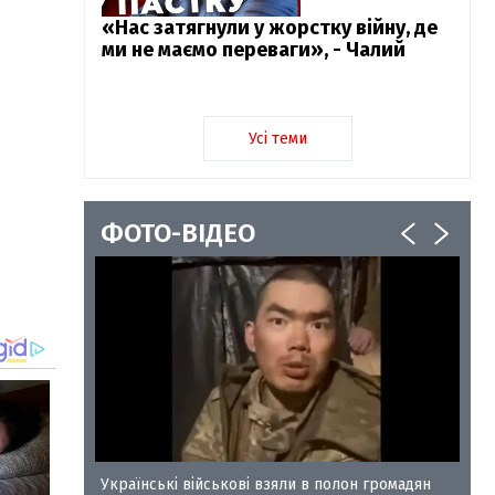
«Нас затягнули у жорстку війну, де
ми не маємо переваги», - Чалий
Усі теми
ФОТО-ВІДЕО
у-35
Українські військові взяли в полон громадян