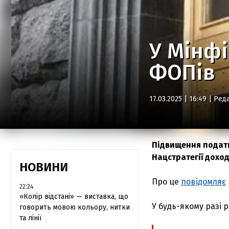
У Мінфі
ФОПів
17.03.2025 | 16:49 |
Реда
Підвищення податк
Нацстратегії доход
НОВИНИ
Про це
повідомляє
22:24
«Колір відстані» — виставка, що
У будь-якому разі 
говорить мовою кольору, нитки
та лінії