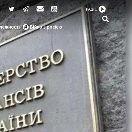
РАДІО
алежності
Війна з росією