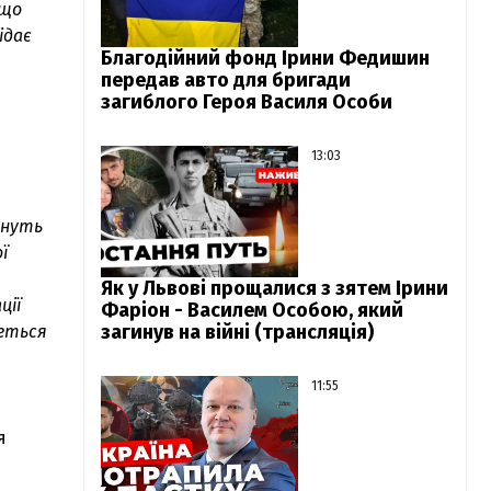
 що
ідає
Благодійний фонд Ірини Федишин
передав авто для бригади
загиблого Героя Василя Особи
13:03
чнуть
ї
Як у Львові прощалися з зятем Ірини
ції
Фаріон - Василем Особою, який
загинув на війні (трансляція)
деться
11:55
я