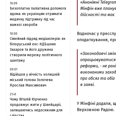
«Анонімні Telegr
10:09
Мінфін вже планує
Безоплатна паліативна допомога
вдома: як українцям отримати
дійсності та має
медичну підтримку під час
важкої хвороби
Водночас у прессл
10:00
Сімейний підряд медіакілерів: як
оподаткування, про
білоруський екс-КДБшник
Захаров та його дружина
«Законодавчі змі
створили мережу політичного
опрацьовуватися 
шантажу
реформи, - не ра
09:01
виконаними заход
Відійшов у вічність колишній
про обсяг та обіг
міський голова Золочева
в заяві.
Ярослав Максимович
21:41
Чому Віталій Юрченко
У Мінфіні додали, 
продовжує жити у Швейцарії,
Верховною Радою.
залишаючись недосяжним для
слідства