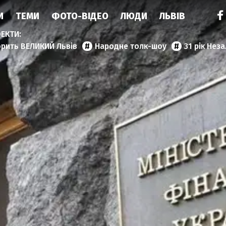
И
ТЕМИ
ФОТО-ВІДЕО
ЛЮДИ
ЛЬВІВ
орить ВЕЛИКИЙ Львів
Народне толк-шоу
31 рік Нез