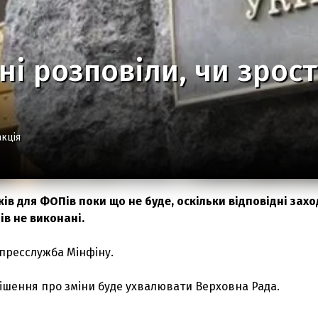
ні розповіли, чи зрос
кція
ів для ФОПів поки що не буде, оскільки відповідні зах
ів не виконані.
пресслужба Мінфіну.
рішення про зміни буде ухвалювати Верховна Рада.