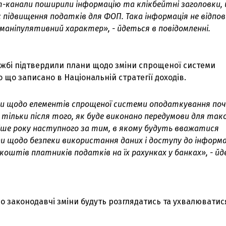
am-канали поширили інформацію та клікбейтні заголовки,
 підвищення податків для ФОП. Така інформація не відпов
 маніпулятивний характер», - йдеться в повідомленні.
ужбі підтвердили плани щодо зміни спрощеної системи
 що записано в Національній стратегії доходів.
ни щодо елементів спрощеної системи оподаткування по
тільки після того, як буде виконано передумови для тако
ніше року наступного за тим, в якому будуть вважатися
и щодо безпеки використання даних і доступу до інформа
 коштів платників податків на їх рахунках у банках», - й
що законодавчі зміни будуть розглядатись та ухвалюватис