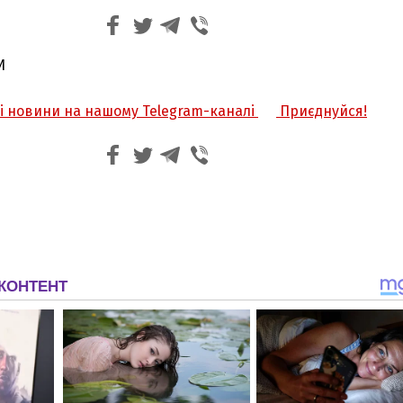
И
жі новини на нашому Telegram-каналі
Приєднуйся!
З'явилося відео знищеного ворожого С