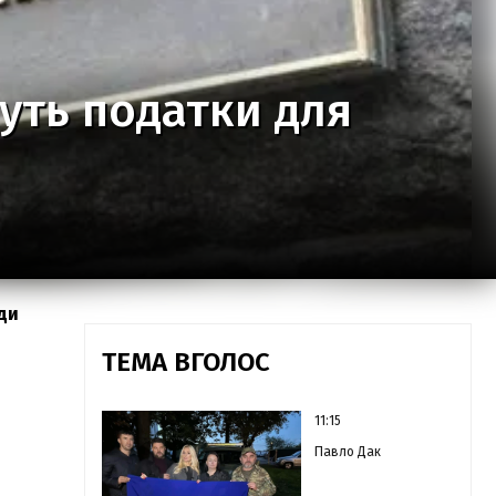
туть податки для
оди
ТЕМА ВГОЛОС
11:15
Павло Дак