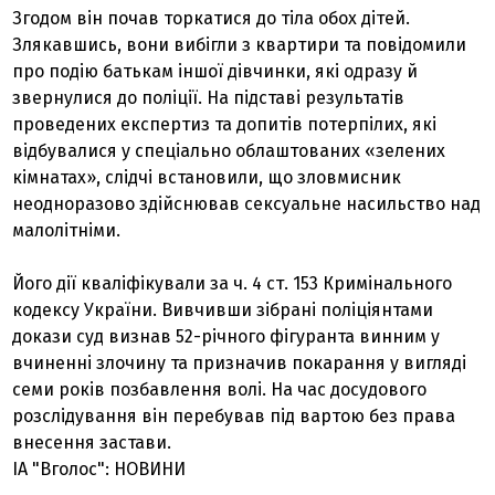
Згодом він почав торкатися до тіла обох дітей.
Злякавшись, вони вибігли з квартири та повідомили
про подію батькам іншої дівчинки, які одразу й
звернулися до поліції. На підставі результатів
проведених експертиз та допитів потерпілих, які
відбувалися у спеціально облаштованих «зелених
кімнатах», слідчі встановили, що зловмисник
неодноразово здійснював сексуальне насильство над
малолітніми.
Його дії кваліфікували за ч. 4 ст. 153 Кримінального
кодексу України. Вивчивши зібрані поліціянтами
докази суд визнав 52-річного фігуранта винним у
вчиненні злочину та призначив покарання у вигляді
семи років позбавлення волі. На час досудового
розслідування він перебував під вартою без права
внесення застави.
ІА "Вголос": НОВИНИ