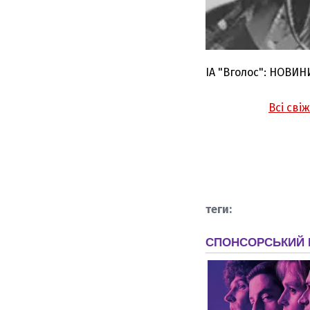
ІА "Вголос": НОВИН
Всі сві