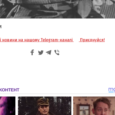
И
жі новини на нашому Telegram-каналі
Приєднуйся!