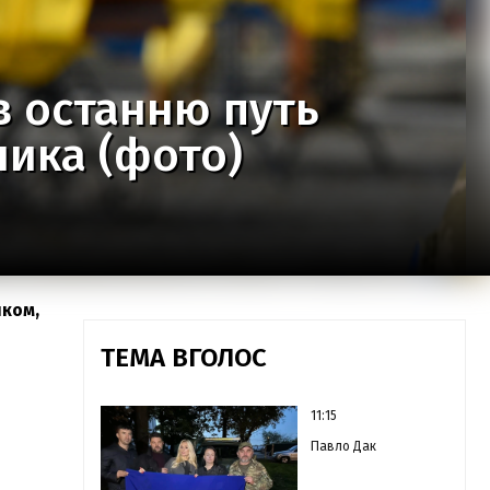
в останню путь
лика (фото)
иком,
ТЕМА ВГОЛОС
11:15
Павло Дак