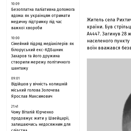
10:09
Безоплатна паліативна допомога
вдома: як українцям отримати
Житель села Рихтич
медичну підтримку під час
країни. Був стріль
важкої хвороби
А4447. Загинув 28 
10:00
населеного пункту 
Сімейний підряд медіакілерів: як
воїн вважався безв
білоруський екс-КДБшник
Захаров та його дружина
створили мережу політичного
шантажу
09:01
Відійшов у вічність колишній
міський голова Золочева
Ярослав Максимович
21:41
Чому Віталій Юрченко
продовжує жити у Швейцарії,
залишаючись недосяжним для
слідства