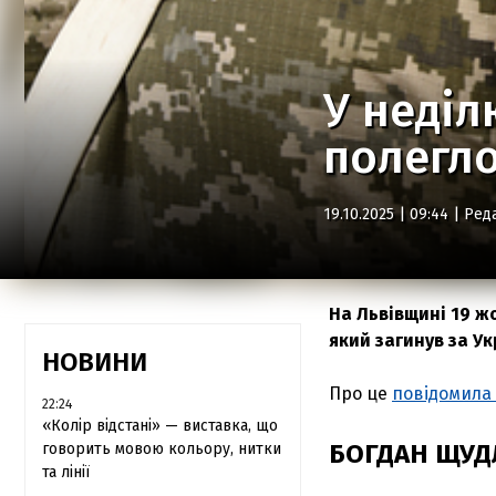
У неділ
полегло
19.10.2025 | 09:44 |
Ред
На Львівщині 19 ж
який загинув за Ук
НОВИНИ
Про це
повідомила
22:24
«Колір відстані» — виставка, що
БОГДАН ЩУД
говорить мовою кольору, нитки
та лінії