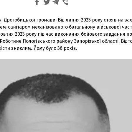
і Дрогобицької громади. Від липня 2023 року стояв на зах
цем-санітаром механізованого батальйону військової час
жовтня 2023 року під час виконання бойового завдання п
Роботине Пологівського району Запорізької області. Відто
істи зниклим. Йому було 36 років.