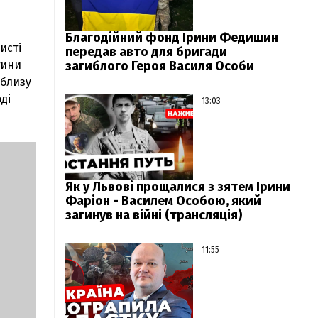
Благодійний фонд Ірини Федишин
исті
передав авто для бригади
тини
загиблого Героя Василя Особи
облизу
ді
13:03
Як у Львові прощалися з зятем Ірини
Фаріон - Василем Особою, який
загинув на війні (трансляція)
11:55