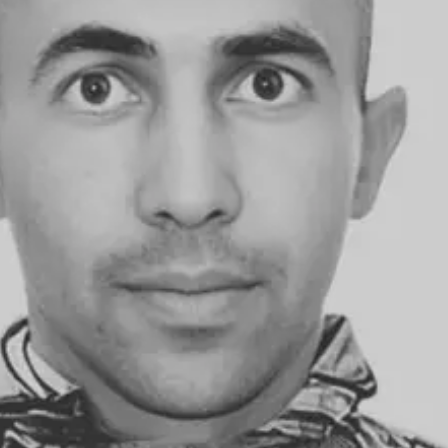
З'явилося відео знищеного ворожого С