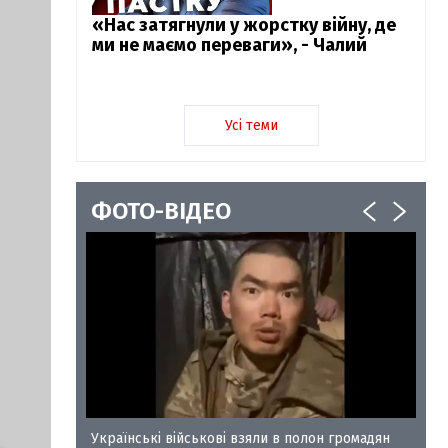
«Нас затягнули у жорстку війну, де
ми не маємо переваги», - Чалий
Усі теми
ФОТО-ВІДЕО
у-35
Українські військові взяли в полон громадян