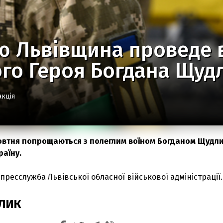
ю Львівщина проведе 
го Героя Богдана Щуд
акція
овтня попрощаються з полеглим воїном Богданом Щудл
раїну.
пресслужба Львівської обласної військової адміністрації.
ЛИК