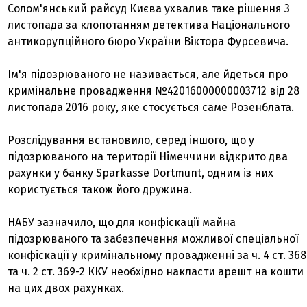
Солом'янський райсуд Києва ухвалив таке рішення 3
листопада за клопотанням детектива Національного
антикорупційного бюро України Віктора Фурсевича.
Ім'я підозрюваного не називається, але йдеться про
кримінальне провадження №42016000000003712 від 28
листопада 2016 року, яке стосується саме Розенблата.
Розслідування встановило, серед іншого, що у
підозрюваного на території Німеччини відкрито два
рахунки у банку Sparkasse Dortmunt, одним із них
користується також його дружина.
НАБУ зазначило, що для конфіскації майна
підозрюваного та забезпечення можливої спеціальної
конфіскації у кримінальному провадженні за ч. 4 ст. 368
та ч. 2 ст. 369-2 ККУ необхідно накласти арешт на кошти
на цих двох рахунках.