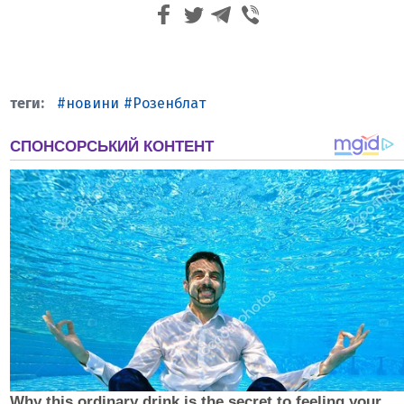
новини
Розенблат