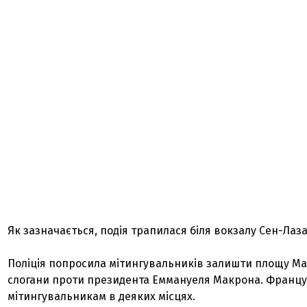
Як зазначається, подія трапилася біля вокзалу Сен-Лаз
Поліція попросила мітингувальників залишти площу Мад
слогани проти президента Еммануеля Макрона. Французь
мітингувальникам в деяких місцях.