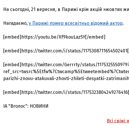
На сьогодні, 21 вересня, в Парижі крім акцій »жовтих 
Нагадаємо,
у Парижі помер всесвітньо відомий актор
.
[embed]https://youtu.be/Xf9kouLaz5Y[/embed]
[embed]https://twitter.com/i/status/117530871165450240
[embed]https://twitter.com/Gerrrty/status/1175325550979
ref_src=twsrc%5Etfw%7Ctwcamp%5Etweetembed%7Ctwter
parizhi-znovu-atakuvali-zhovti-zhileti-desyatki-zatriman
[embed]https://twitter.com/i/status/117532380424927641
ІА "Вголос": НОВИНИ
Всі свіжі