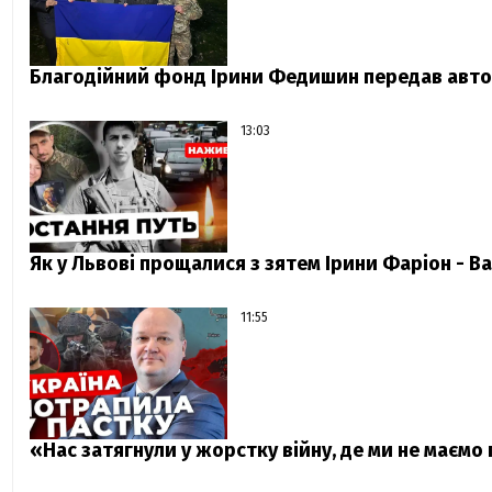
Благодійний фонд Ірини Федишин передав авто 
13:03
Як у Львові прощалися з зятем Ірини Фаріон - Ва
11:55
«Нас затягнули у жорстку війну, де ми не маємо