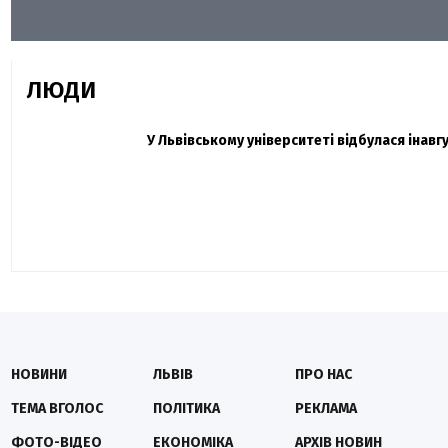
ЛЮДИ
Захисник "Азовсталі" Діанов вдруге одружи
У Львівському університеті відбулася інав
Павло Дак
«Час не лікує, лише притуплює біль»: сест
НОВИНИ
ЛЬВІВ
ПРО НАС
ТЕМА ВГОЛОС
ПОЛІТИКА
РЕКЛАМА
ФОТО-ВІДЕО
ЕКОНОМІКА
АРХІВ НОВИН