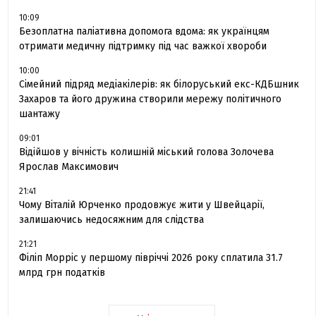
10:09
Безоплатна паліативна допомога вдома: як українцям
отримати медичну підтримку під час важкої хвороби
10:00
Сімейний підряд медіакілерів: як білоруський екс-КДБшник
Захаров та його дружина створили мережу політичного
шантажу
09:01
Відійшов у вічність колишній міський голова Золочева
Ярослав Максимович
21:41
Чому Віталій Юрченко продовжує жити у Швейцарії,
залишаючись недосяжним для слідства
21:21
Філіп Морріс у першому півріччі 2026 року сплатила 31.7
млрд грн податків