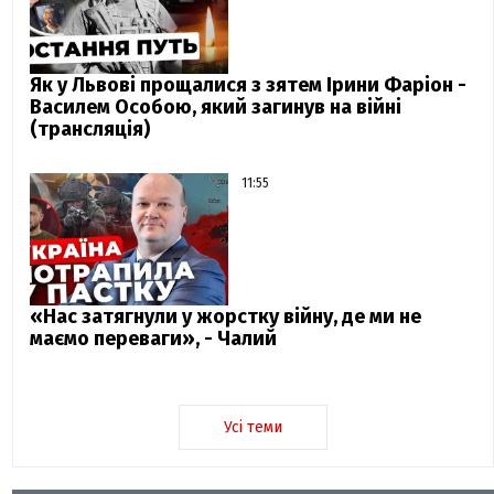
Як у Львові прощалися з зятем Ірини Фаріон -
Василем Особою, який загинув на війні
(трансляція)
11:55
«Нас затягнули у жорстку війну, де ми не
маємо переваги», - Чалий
Усі теми