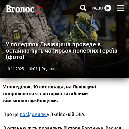
РАДІО
У понеділок Львівщина проведе в
останню путь чотирьох полеглих Героїв
(фото)
10.11.2025 | 10:01 |
Редакція
У понеділок, 10 листопада, на Львівщині
попрощаються з чотирма загиблими
військовослужбовцями.
Про це
повідомили
у Львівській ОВА.
В останню путь проведуть Віктора Бортника, Василя