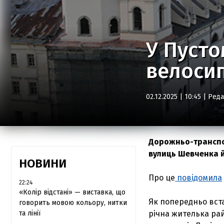
У Пусто
велоси
02.12.2025 | 10:45 |
Реда
Дорожньо-транспор
вулиць Шевченка й
НОВИНИ
Про це
повідомила
22:24
«Колір відстані» — виставка, що
Як попередньо вста
говорить мовою кольору, нитки
та лінії
річна жителька рай