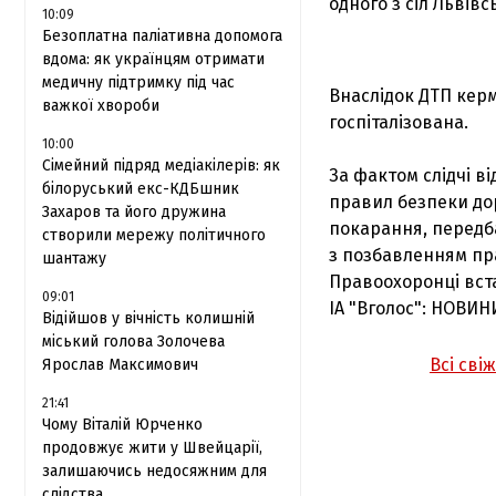
одного з сіл Львівс
10:09
Безоплатна паліативна допомога
вдома: як українцям отримати
медичну підтримку під час
Внаслідок ДТП кер
важкої хвороби
госпіталізована.
10:00
Сімейний підряд медіакілерів: як
За фактом слідчі в
білоруський екс-КДБшник
правил безпеки до
Захаров та його дружина
покарання, передба
створили мережу політичного
з позбавленням пр
шантажу
Правоохоронці вст
09:01
ІА "Вголос": НОВИН
Відійшов у вічність колишній
міський голова Золочева
Всі сві
Ярослав Максимович
21:41
Чому Віталій Юрченко
продовжує жити у Швейцарії,
залишаючись недосяжним для
слідства