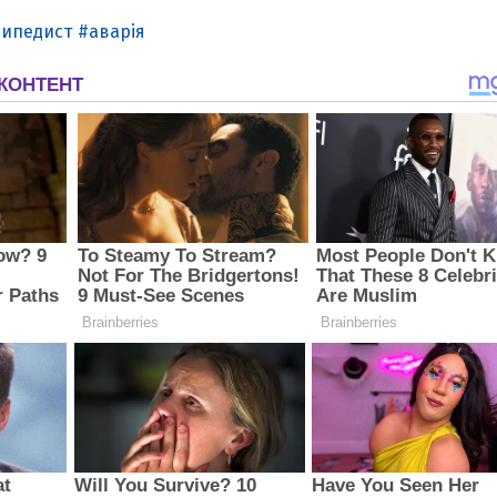
сипедист
аварія
З'явилося відео знищеного ворожого С