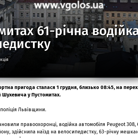
митах 61-річна водійк
педистку
кція
тна пригода сталася 1 грудня, близько 08:45, на перех
 Шухевича у Пустомитах.
поліція Львівщини.
новили правоохоронці, водійка автомобіля Peugeot 308, 
ону, здійснила наїзд на велосипедистку, 63-річну мешка