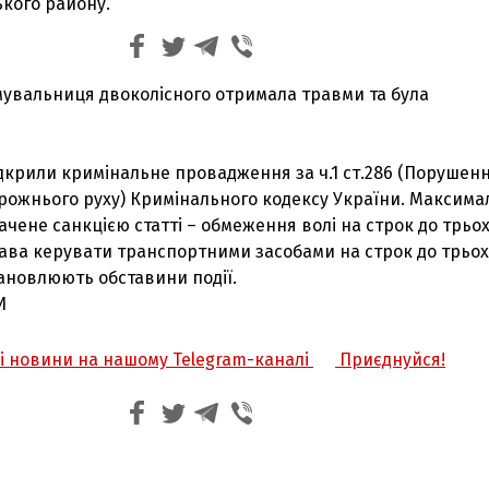
ького району.
мувальниця двоколісного отримала травми та була
ідкрили кримінальне провадження за ч.1 ст.286 (Порушен
рожнього руху) Кримінального кодексу України. Максима
чене санкцією статті – обмеження волі на строк до трьох
ава керувати транспортними засобами на строк до трьох 
ановлюють обставини події.
И
жі новини на нашому Telegram-каналі
Приєднуйся!