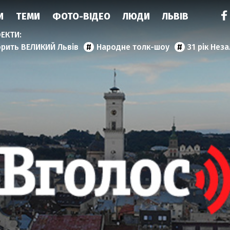
И
ТЕМИ
ФОТО-ВІДЕО
ЛЮДИ
ЛЬВІВ
орить ВЕЛИКИЙ Львів
Народне толк-шоу
31 рік Нез