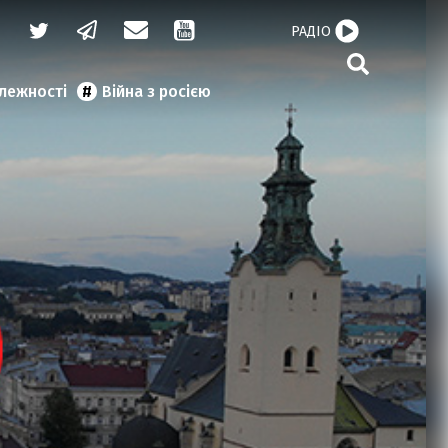
РАДІО
алежності
Війна з росією