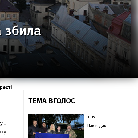
а збила
ресті
ТЕМА ВГОЛОС
11:15
61-
Павло Дак
нку