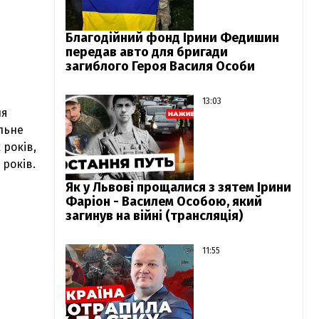
Благодійний фонд Ірини Федишин
передав авто для бригади
загиблого Героя Василя Особи
13:03
ня
льне
 років,
років.
Як у Львові прощалися з зятем Ірини
Фаріон - Василем Особою, який
загинув на війні (трансляція)
11:55