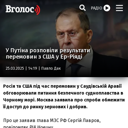
РАДІО
У Путіна розповіли результати
перемовин з США у Ер-Ріяді
25.03.2025 | 14:19 |
Павло Дак
Росія та США під час перемовин у Саудівській Аравії
обговорювали питання безпечного судноплавства в
Чорному морі. Москва заявила про спроби обмежити
її доступ до ринку зернових і добрив.
Про це заявив глава МЗС РФ Сергій Лавров,
повідомляє
РІА Новини
.