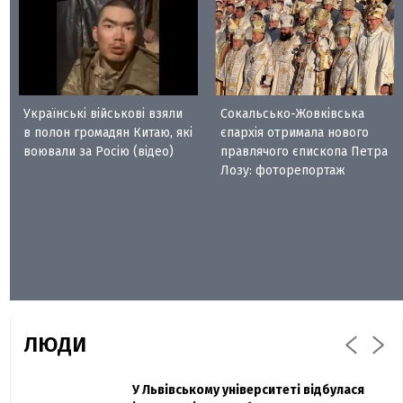
Українські військові взяли
Сокальсько-Жовківська
в полон громадян Китаю, які
єпархія отримала нового
воювали за Росію (відео)
правлячого єпископа Петра
Лозу: фоторепортаж
ЛЮДИ
Захисник "Азовсталі" Діанов вдруге
У Львівському університеті відбулася
Павло Дак