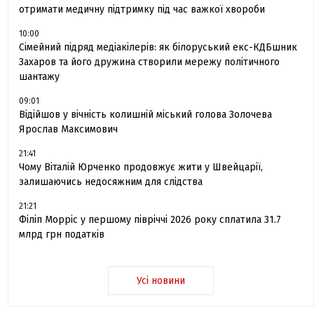
отримати медичну підтримку під час важкої хвороби
10:00
Сімейний підряд медіакілерів: як білоруський екс-КДБшник
Захаров та його дружина створили мережу політичного
шантажу
09:01
Відійшов у вічність колишній міський голова Золочева
Ярослав Максимович
21:41
Чому Віталій Юрченко продовжує жити у Швейцарії,
залишаючись недосяжним для слідства
21:21
Філіп Морріс у першому півріччі 2026 року сплатила 31.7
млрд грн податків
Усі новини