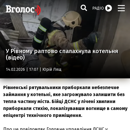
РАДІО
У Рівному раптово спалахнула котельня
(відео)
14.02.2026 | 17:07 |
Юрій Лящ
Рівненські рятувальники приборкали небезпечне
займання у котельні, яке загрожувало залишити без
тепла частину міста. Бійці ДСНС у лічені хвилини
приборкали стихію, локалізувавши вогнище в самому
епіцентрі технічного приміщення.
Про це повідомляє Головне управління ДСНС у