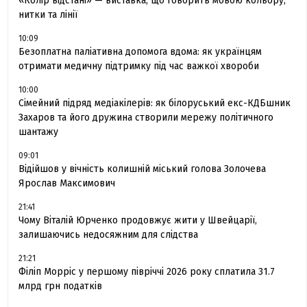
«Колір відстані» — виставка, що говорить мовою кольору,
нитки та лінії
10:09
Безоплатна паліативна допомога вдома: як українцям
отримати медичну підтримку під час важкої хвороби
10:00
Сімейний підряд медіакілерів: як білоруський екс-КДБшник
Захаров та його дружина створили мережу політичного
шантажу
09:01
Відійшов у вічність колишній міський голова Золочева
Ярослав Максимович
21:41
Чому Віталій Юрченко продовжує жити у Швейцарії,
залишаючись недосяжним для слідства
21:21
Філіп Морріс у першому півріччі 2026 року сплатила 31.7
млрд грн податків