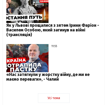
Як у Львові прощалися з зятем Ірини Фаріон -
Василем Особою, який загинув на війні
(трансляція)
11:55
«Нас затягнули у жорстку війну, де ми не
маємо переваги», - Чалий
Усі теми