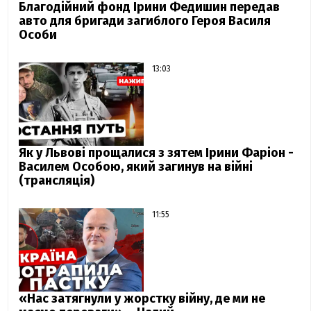
Благодійний фонд Ірини Федишин передав
авто для бригади загиблого Героя Василя
Особи
13:03
Як у Львові прощалися з зятем Ірини Фаріон -
Василем Особою, який загинув на війні
(трансляція)
11:55
«Нас затягнули у жорстку війну, де ми не