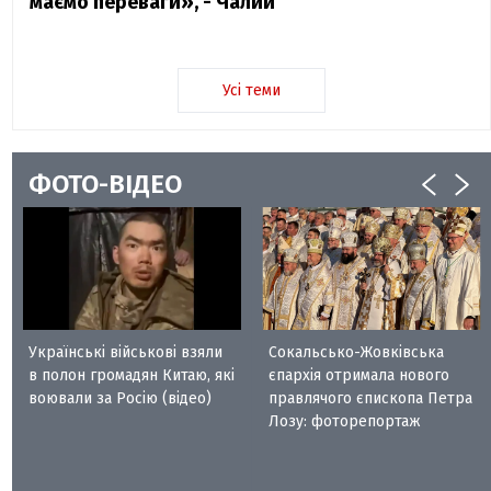
маємо переваги», - Чалий
Усі теми
ФОТО-ВІДЕО
Українські військові взяли
Сокальсько-Жовківська
в полон громадян Китаю, які
єпархія отримала нового
воювали за Росію (відео)
правлячого єпископа Петра
Лозу: фоторепортаж