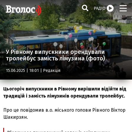
РАДІО
У Рівному випускники орендували
тролейбус замість лімузина (фото)
15.06.2025 | 18:01 |
Редакція
Цьогоріч випускники в Рівному вирішили відійти від
традицій і замість лімузинів орендували тролейбус.
Про це повідомив в.о. міського голови Рівного Віктор
Шакирзян.