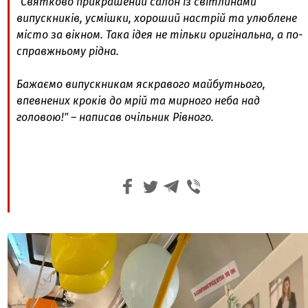
"Святково прикрашений салон із світлинами
випускників, усмішки, хороший настрій та улюблене
місто за вікном. Така ідея не тільки оригінальна, а по-
справжньому рідна.
Бажаємо випускникам яскравого майбутнього,
впевнених кроків до мрій та мирного неба над
головою!" – написав очільник Рівного.