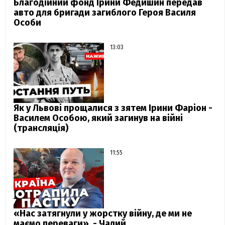
Благодійний фонд Ірини Федишин передав
авто для бригади загиблого Героя Василя
Особи
13:03
Як у Львові прощалися з зятем Ірини Фаріон -
Василем Особою, який загинув на війні
(трансляція)
11:55
«Нас затягнули у жорстку війну, де ми не
маємо переваги», - Чалий