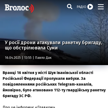
РАДІО
У росії дрони атакували ракетну бригаду,
що обстрілювала Суми
16.04.2025 | 13:55 |
Павло Дак
Вранці 16 квітня у місті Шуя Іванівської області
Російської Федерації пролунали вибухи. За
повідомленнями російських Telegram-каналів,
ймовірно, було атаковано 112-ту гвардійську ракетну
бригаду ЗС РФ.
Про це інформує «Главком».