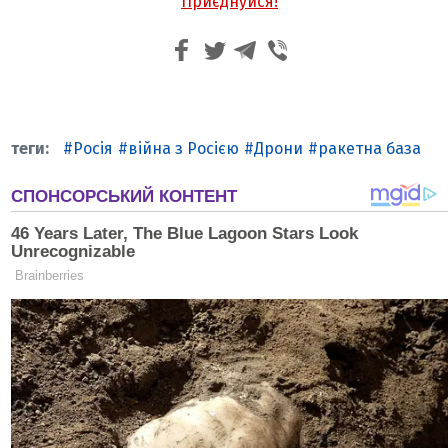
Приєднуйся!
Росія
війна з Росією
Дрони
ракетна база