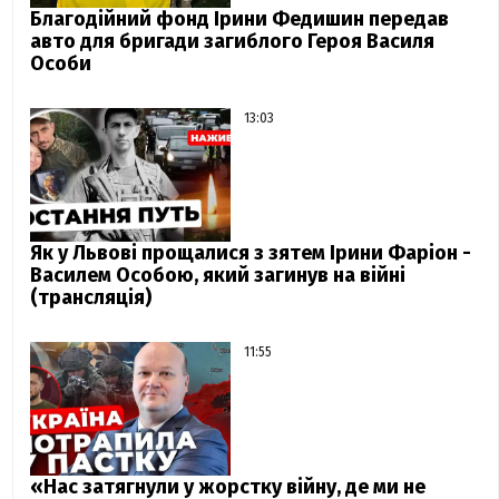
Благодійний фонд Ірини Федишин передав
авто для бригади загиблого Героя Василя
Особи
13:03
Як у Львові прощалися з зятем Ірини Фаріон -
Василем Особою, який загинув на війні
(трансляція)
11:55
«Нас затягнули у жорстку війну, де ми не