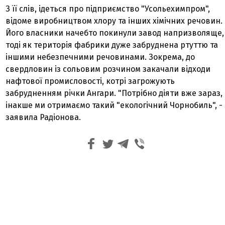
З її слів, ідеться про підприємство "Усольехимпром",
відоме виробництвом хлору та інших хімічних речовин.
Його власники начебто покинули завод напризволяще,
тоді як територія фабрики дуже забруднена ртуттю та
іншими небезпечними речовинами. Зокрема, до
свердловин із сольовим розчином закачали відходи
нафтової промисловості, котрі загрожують
забрудненням річки Ангари. "Потрібно діяти вже зараз,
інакше ми отримаємо такий "екологічний Чорнобиль", -
заявила Радіонова.