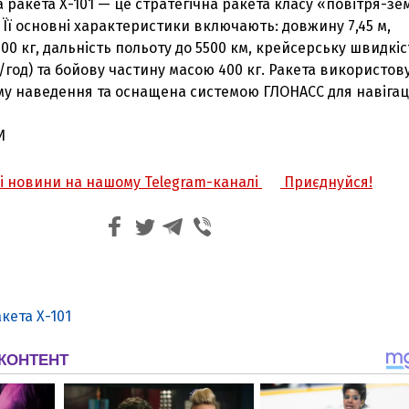
 ракета Х-101 — це стратегічна ракета класу «повітря-зе
.
Її основні характеристики включають: довжину 7,45 м,
400 кг, дальність польоту до 5500 км, крейсерську швидкіс
/год) та бойову частину масою 400 кг.
Ракета використов
у наведення та оснащена системою ГЛОНАСС для навігаці
И
жі новини на нашому Telegram-каналі
Приєднуйся!
кета Х-101
З'явилося відео знищеного ворожого С