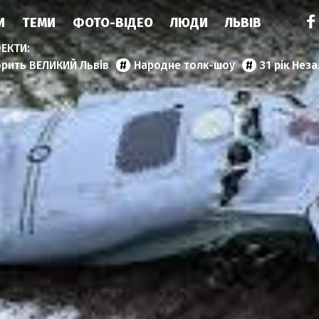
И
ТЕМИ
ФОТО-ВІДЕО
ЛЮДИ
ЛЬВІВ
орить ВЕЛИКИЙ Львів
Народне толк-шоу
31 рік Нез