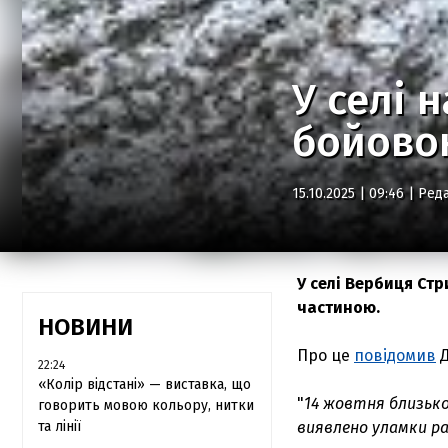
У селі 
бойово
15.10.2025 | 09:46 |
Реда
У селі Вербиця Ст
частиною.
НОВИНИ
Про це
повідомив
Д
22:24
«Колір відстані» — виставка, що
"
14 жовтня близько 
говорить мовою кольору, нитки
та лінії
виявлено уламки р