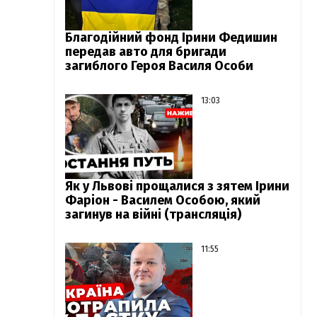
Благодійний фонд Ірини Федишин
передав авто для бригади
загиблого Героя Василя Особи
13:03
Як у Львові прощалися з зятем Ірини
Фаріон - Василем Особою, який
загинув на війні (трансляція)
11:55