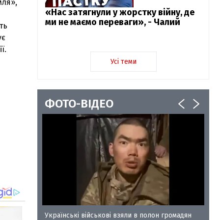
мля»,
«Нас затягнули у жорстку війну, де
ми не маємо переваги», - Чалий
ть
ує
ї.
Усі теми
ФОТО-ВІДЕО
у-35
Українські військові взяли в полон громадян