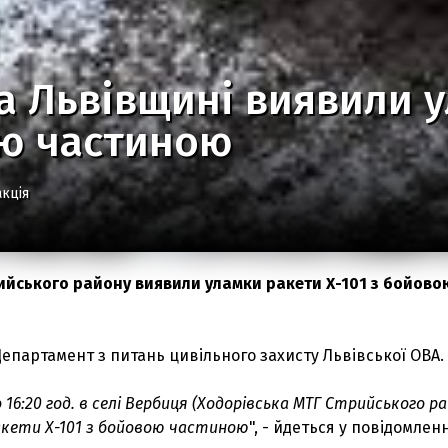
на Львівщині виявили 
ю частиною
кція
рийського району виявили уламки ракети Х-101 з бойово
епартамент з питань цивільного захисту Львівської ОВА.
16:20 год. в селі Вербиця (Ходорівська МТГ Стрийського ра
акети Х-101 з бойовою частиною
", - йдеться у повідомленн