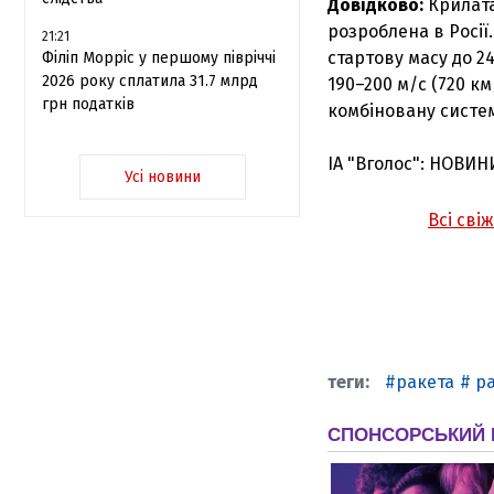
Довідково:
Крилата
розроблена в Росії
21:21
стартову масу до 2
Філіп Морріс у першому півріччі
2026 року сплатила 31.7 млрд
190–200 м/с (720 км
грн податків
комбіновану систем
ІА "Вголос": НОВИН
Усі новини
Всі сві
ракета
ра