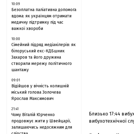
10:09
Безоплатна паліативна допомога
вдома: як українцям отримати
медичну підтримку під час
важкої хвороби
10:00
Сімейний підряд медіакілерів: як
білоруський екс-КДБшник
Захаров та його дружина
створили мережу політичного
шантажу
09:01
Відійшов у вічність колишній
міський голова Золочева
Ярослав Максимович
21:41
Близько 17:44 виб
Чому Віталій Юрченко
вибухотехнічної слу
продовжує жити у Швейцарії,
залишаючись недосяжним для
слідства