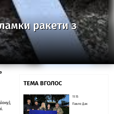
уламки ракети з
ю
ТЕМА ВГОЛОС
11:15
йону),
Павло Дак
і.