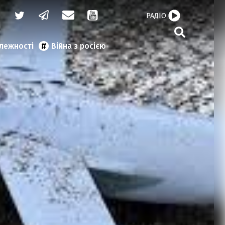
РАДІО
алежності
Війна з росією