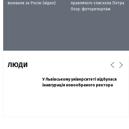
воювали за Росію (відео)
правлячого єпископа Петра
Лозу: фоторепортаж
ЛЮДИ
Захисник "Азовсталі" Діанов вдруге
У Львівському університеті відбулася
Павло Дак
одружився та показав фото з весілля
інавгурація новообраного ректора
«Час не лікує, лише притуплює біль»:
сестра загиблого під Бахмутом Воїна з
Буковини розповіла про брата