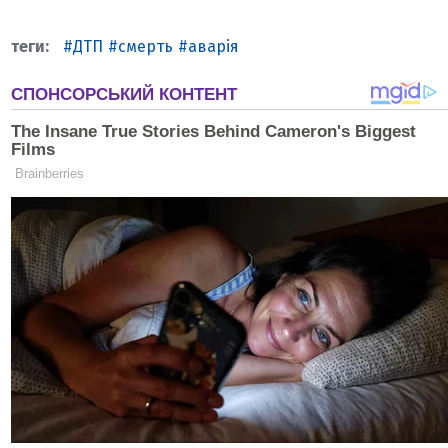
ДТП
смерть
аварія