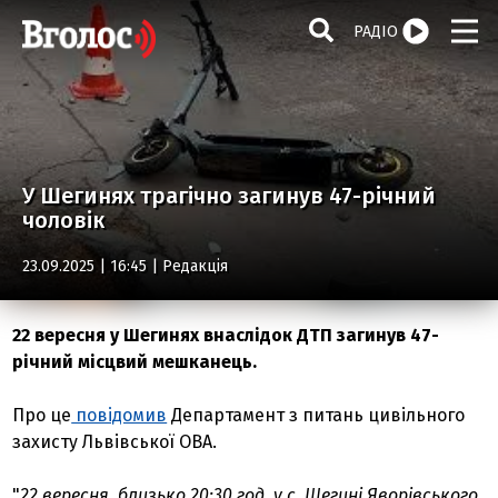
РАДІО
У Шегинях трагічно загинув 47-річний
чоловік
23.09.2025 | 16:45 |
Редакція
22 вересня у Шегинях внаслідок ДТП загинув 47-
річний місцвий мешканець.
Про це
повідомив
Департамент з питань цивільного
захисту Львівської ОВА.
"
22 вересня, близько 20:30 год. у с. Шегині Яворівського