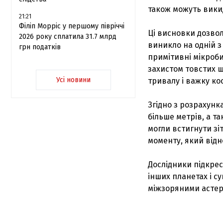
також можуть викид
21:21
Філіп Морріс у першому півріччі
Ці висновки дозвол
2026 року сплатила 31.7 млрд
виникло на одній з 
грн податків
примітивні мікроби
захистом товстих 
Усі новини
тривалу і важку ко
Згідно з розрахунк
більше метрів, а т
могли встигнути зі
моменту, який відн
Дослідники підкре
інших планетах і с
міжзоряними астер