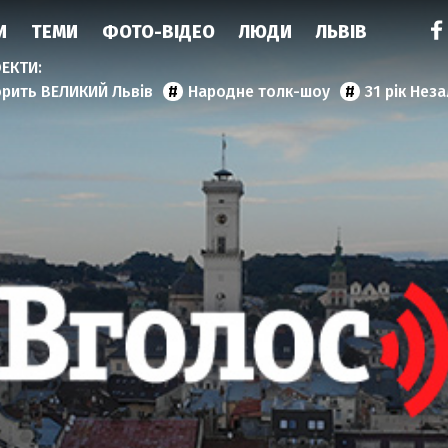
И
ТЕМИ
ФОТО-ВІДЕО
ЛЮДИ
ЛЬВІВ
орить ВЕЛИКИЙ Львів
Народне толк-шоу
31 рік Нез