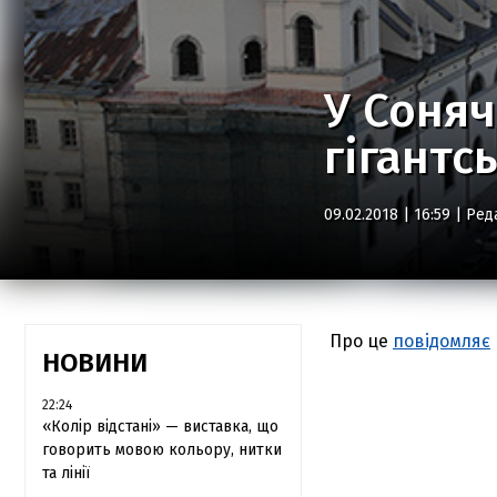
У Соняч
гігантсь
09.02.2018 | 16:59 |
Ред
Про це
повідомляє
НОВИНИ
22:24
«Колір відстані» — виставка, що
говорить мовою кольору, нитки
та лінії