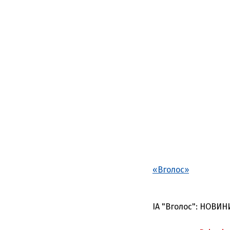
«Вголос»
ІА "Вголос": НОВИН