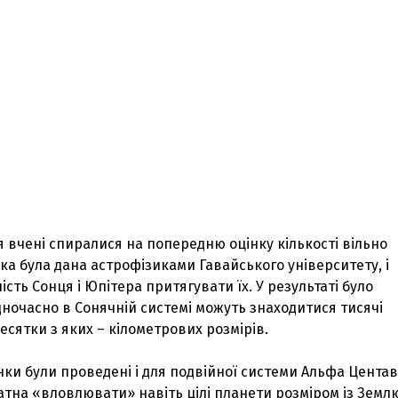
я вчені спиралися на попередню оцінку кількості вільно
 яка була дана астрофізиками Гавайського університету, і
сть Сонця і Юпітера притягувати їх. У результаті було
ночасно в Сонячній системі можуть знаходитися тисячі
десятки з яких – кілометрових розмірів.
нки були проведені і для подвійної системи Альфа Центав
тна «вловлювати» навіть цілі планети розміром із Землю