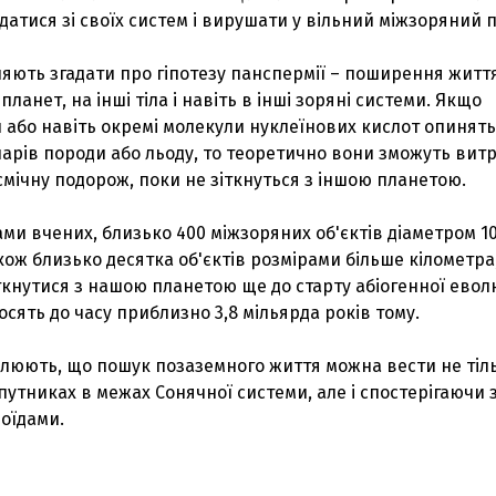
атися зі своїх систем і вирушати у вільний міжзоряний п
яють згадати про гіпотезу панспермії – поширення житт
планет, на інші тіла і навіть в інші зоряні системи. Якщо
 або навіть окремі молекули нуклеїнових кислот опинять
шарів породи або льоду, то теоретично вони зможуть вит
смічну подорож, поки не зіткнуться з іншою планетою.
ами вчених, близько 400 міжзоряних об'єктів діаметром 10
акож близько десятка об'єктів розмірами більше кілометра
ткнутися з нашою планетою ще до старту абіогенної еволю
осять до часу приблизно 3,8 мільярда років тому.
слюють, що пошук позаземного життя можна вести не тіл
упутниках в межах Сонячної системи, але і спостерігаючи 
оїдами.
З'явилося відео знищеного ворожого С