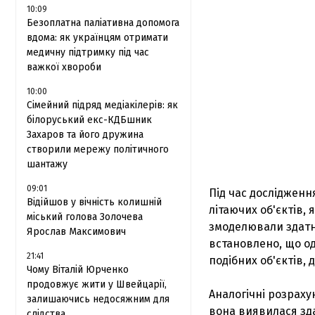
10:09
Безоплатна паліативна допомога
вдома: як українцям отримати
медичну підтримку під час
важкої хвороби
10:00
Сімейний підряд медіакілерів: як
білоруський екс-КДБшник
Захаров та його дружина
створили мережу політичного
шантажу
09:01
Під час дослідженн
Відійшов у вічність колишній
літаючих об'єктів,
міський голова Золочева
змоделювали здатні
Ярослав Максимович
встановлено, що од
21:41
подібних об'єктів, 
Чому Віталій Юрченко
продовжує жити у Швейцарії,
Аналогічні розраху
залишаючись недосяжним для
вона виявилася зда
слідства