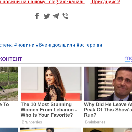
жі новини на нашому Telegram-каналі
Приєднуйся!
стема
новини
Вчені дослідили
астероїди