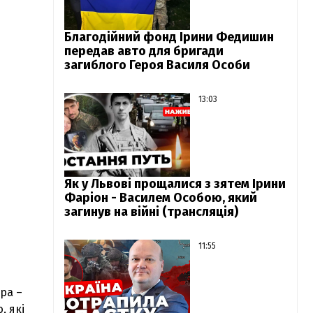
Благодійний фонд Ірини Федишин
передав авто для бригади
загиблого Героя Василя Особи
13:03
Як у Львові прощалися з зятем Ірини
Фаріон - Василем Особою, який
загинув на війні (трансляція)
11:55
ра –
, які