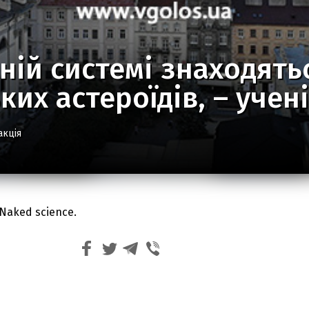
ній системі знаходять
ких астероїдів, – учені
акція
Naked science.