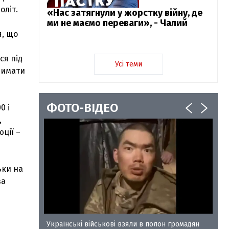
оліт.
«Нас затягнули у жорстку війну, де
ми не маємо переваги», - Чалий
я, що
ся під
Усі теми
римати
ФОТО-ВІДЕО
0 і
,
ції –
ьки на
за
у-35
Українські військові взяли в полон громадян