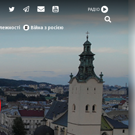
РАДІО
алежності
Війна з росією