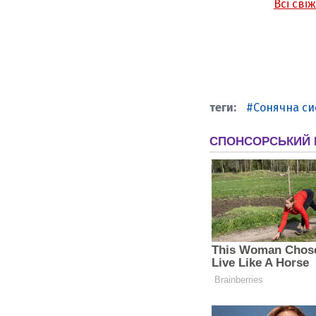
Всі сві
Сонячна си