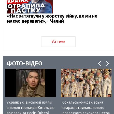
«Нас затягнули у жорстку війну, де ми не
маємо переваги», - Чалий
Усі теми
ФОТО-ВІДЕО
Українські військові взяли
Сокальсько-Жовківська
в полон громадян Китаю, які
єпархія отримала нового
воювали за Росію (відео)
правлячого єпископа Петра