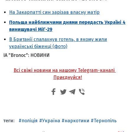
На Закарпатті син зарізав власну матір
Польща найближчими днями передасть Україні 4
винищувачі МіГ-29
В Британії спалахнув готель, в якому жили
українські біженці (фото)
ІА "Вголос": НОВИНИ
Всі свіжі новини на нашому Telegram-каналі
Приєднуйся!
поліція
Україна
наркотики
Тернопіль