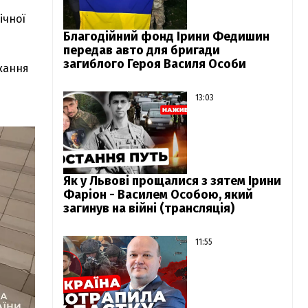
ічної
Благодійний фонд Ірини Федишин
передав авто для бригади
загиблого Героя Василя Особи
кання
13:03
Як у Львові прощалися з зятем Ірини
Фаріон - Василем Особою, який
загинув на війні (трансляція)
11:55