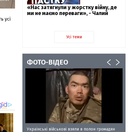
«Нас затягнули у жорстку війну, де
ми не маємо переваги», - Чалий
ь усі
Усі теми
ФОТО-ВІДЕО
у-35
Українські військові взяли в полон громадян