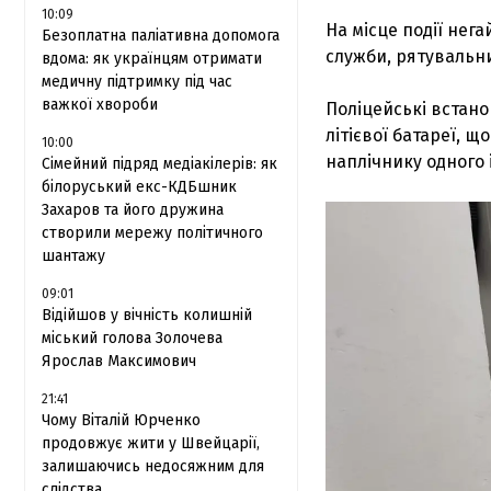
10:09
На місце події нег
Безоплатна паліативна допомога
служби, рятувальни
вдома: як українцям отримати
медичну підтримку під час
важкої хвороби
Поліцейські встан
літієвої батареї, 
10:00
наплічнику одного і
Сімейний підряд медіакілерів: як
білоруський екс-КДБшник
Захаров та його дружина
створили мережу політичного
шантажу
09:01
Відійшов у вічність колишній
міський голова Золочева
Ярослав Максимович
21:41
Чому Віталій Юрченко
продовжує жити у Швейцарії,
залишаючись недосяжним для
слідства