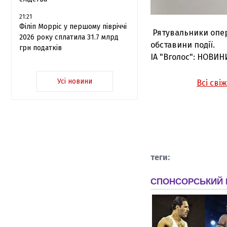
21:21
Філіп Морріс у першому півріччі
Рятувальники опер
2026 року сплатила 31.7 млрд
обставини події.
грн податків
ІА "Вголос": НОВИН
Усі новини
Всі сві