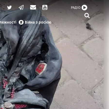
РАДІО
алежності
Війна з росією