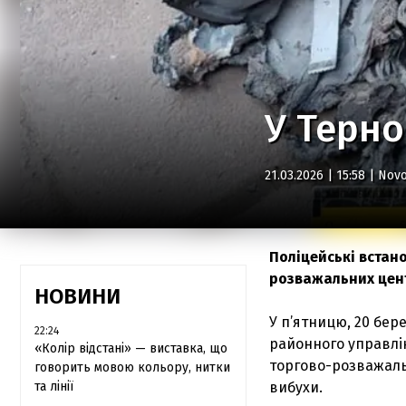
У Терно
21.03.2026 | 15:58 |
Novo
Поліцейські встан
розважальних цент
НОВИНИ
У п’ятницю, 20 бер
22:24
районного управлін
«Колір відстані» — виставка, що
торгово-розважальн
говорить мовою кольору, нитки
та лінії
вибухи.