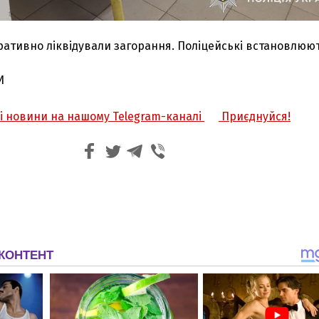
ативно ліквідували загорання. Поліцейські встановлюют
И
жі новини на нашому Telegram-каналі
Приєднуйся!
З'явилося відео знищеного ворожого С