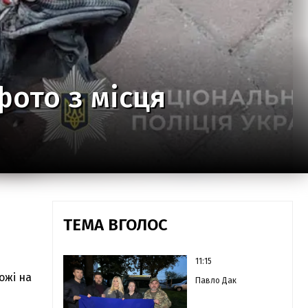
фото з місця
ТЕМА ВГОЛОС
11:15
ожі на
Павло Дак