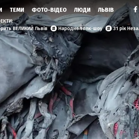
И
ТЕМИ
ФОТО-ВІДЕО
ЛЮДИ
ЛЬВІВ
орить ВЕЛИКИЙ Львів
Народне толк-шоу
31 рік Нез