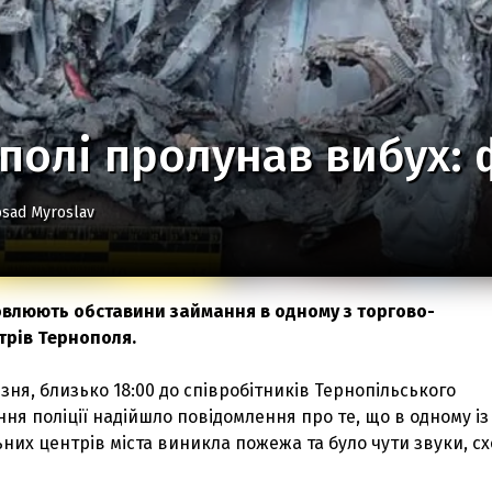
полі пролунав вибух: 
sad Myroslav
овлюють обставини займання в одному з торгово-
рів Тернополя.
езня, близько 18:00 до співробітників Тернопільського
ня поліції надійшло повідомлення про те, що в одному із
их центрів міста виникла пожежа та було чути звуки, сх