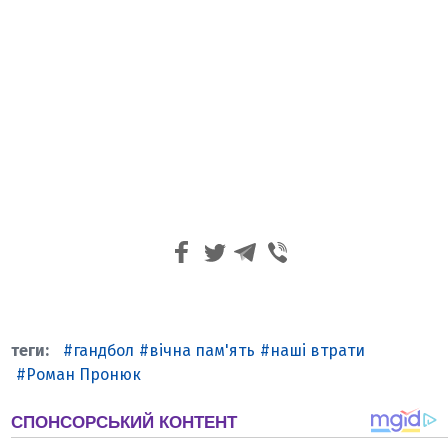
гандбол
вічна пам'ять
наші втрати
Роман Пронюк