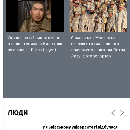
Українські військові взяли
Сокальсько-Жовківська
в полон громадян Китаю, які
єпархія отримала нового
воювали за Росію (відео)
правлячого єпископа Петра
Лозу: фоторепортаж
ЛЮДИ
Захисник "Азовсталі" Діанов вдруге
У Львівському університеті відбулася
Павло Дак