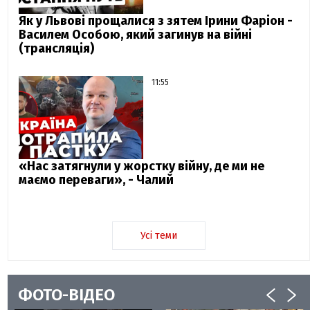
Як у Львові прощалися з зятем Ірини Фаріон -
Василем Особою, який загинув на війні
(трансляція)
11:55
«Нас затягнули у жорстку війну, де ми не
маємо переваги», - Чалий
Усі теми
ФОТО-ВІДЕО