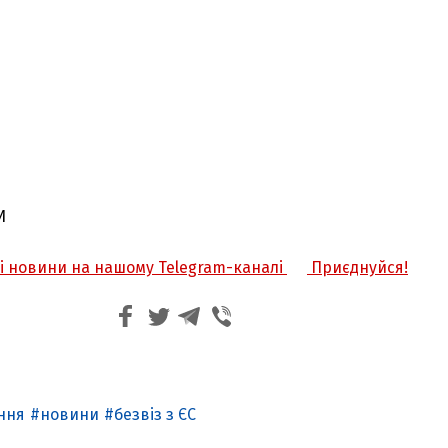
И
жі новини на нашому Telegram-каналі
Приєднуйся!
ння
новини
безвіз з ЄС