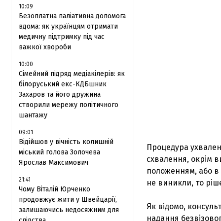
10:09
Безоплатна паліативна допомога
вдома: як українцям отримати
медичну підтримку під час
важкої хвороби
10:00
Сімейний підряд медіакілерів: як
білоруський екс-КДБшник
Захаров та його дружина
створили мережу політичного
шантажу
09:01
Відійшов у вічність колишній
Процедура ухваленн
міський голова Золочева
схвалення, окрім в
Ярослав Максимович
положенням, або в 
21:41
не виникли, то рі
Чому Віталій Юрченко
продовжує жити у Швейцарії,
Як відомо, консуль
залишаючись недосяжним для
надання безвізовог
слідства