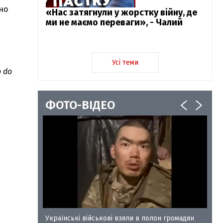
но
«Нас затягнули у жорстку війну, де
ми не маємо переваги», - Чалий
Усі теми
o do
ФОТО-ВІДЕО
у-35
Українські військові взяли в полон громадян