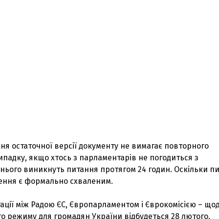
я остаточної версії документу не вимагає повторного
ипадку, якщо хтось з парламентарів не погодиться з
нього виникнуть питання протягом 24 годин. Оскільки п
шення є формально схваленим.
тації між Радою ЄС, Європарламентом і Єврокомісією – що
о режиму для громадян України відбудеться 28 лютого.