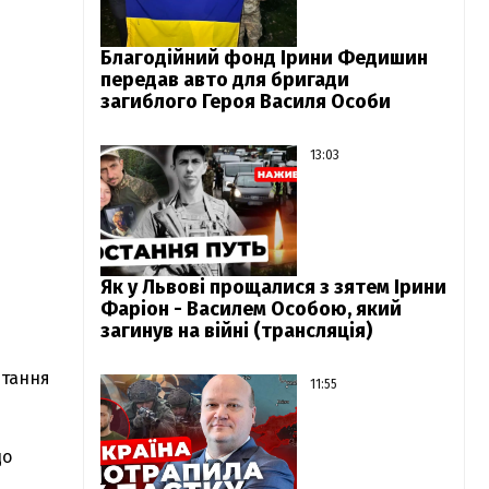
Благодійний фонд Ірини Федишин
передав авто для бригади
загиблого Героя Василя Особи
13:03
Як у Львові прощалися з зятем Ірини
Фаріон - Василем Особою, який
загинув на війні (трансляція)
итання
11:55
до