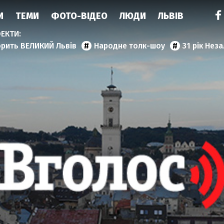
И
ТЕМИ
ФОТО-ВІДЕО
ЛЮДИ
ЛЬВІВ
орить ВЕЛИКИЙ Львів
Народне толк-шоу
31 рік Нез