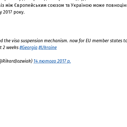
звіз між Європейським союзом та Україною може повноцін
 2017 року.
d the visa suspension mechanism. now for EU member states t
xt 2 weeks
#Georgia
#Ukraine
(@RikardJozwiak)
14 лютого 2017 р.
З'явилося відео знищеного ворожого С