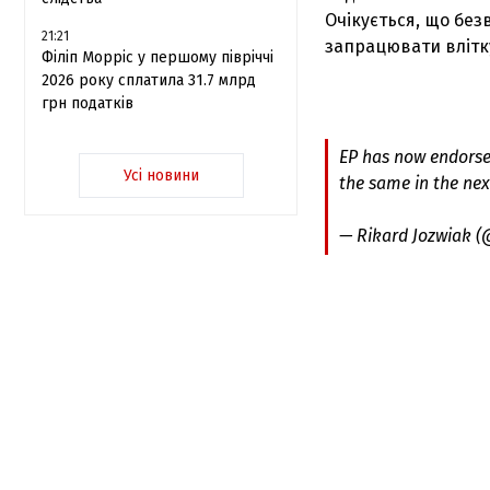
Очікується, що бе
21:21
запрацювати влітку
Філіп Морріс у першому півріччі
2026 року сплатила 31.7 млрд
грн податків
EP has now endorse
Усі новини
the same in the ne
— Rikard Jozwiak 