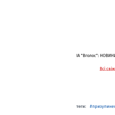
ІА "Вголос": НОВИН
Всі сві
призупине