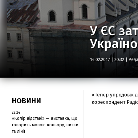
У ЄС за
Україн
14.02.2017 | 20:32 |
Реда
«Тепер упродовж д
НОВИНИ
кореспондент Радіо
22:24
«Колір відстані» — виставка, що
говорить мовою кольору, нитки
та лінії