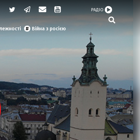
РАДІО
алежності
Війна з росією