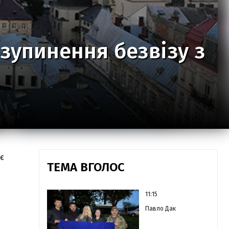
зупинення безвізу з
є
ТЕМА ВГОЛОС
11:15
Павло Дак