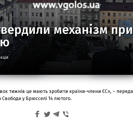
твердили механізм при
ою
кція
вох тижнів це мають зробити країни-члени ЄС», – переда
 Свобода у Брюсселі 14 лютого.