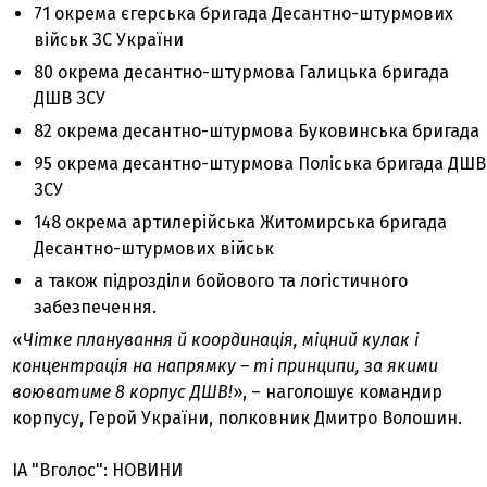
71 окрема єгерська бригада Десантно-штурмових
військ ЗС України
80 окрема десантно-штурмова Галицька бригада
ДШВ ЗСУ
82 окрема десантно-штурмова Буковинська бригада
95 окрема десантно-штурмова Поліська бригада ДШВ
ЗСУ
148 окрема артилерійська Житомирська бригада
Десантно-штурмових військ
а також підрозділи бойового та логістичного
забезпечення.
«
Чітке планування й координація, міцний кулак і
концентрація на напрямку – ті принципи, за якими
воюватиме 8 корпус ДШВ!
», – наголошує командир
корпусу, Герой України, полковник Дмитро Волошин.
ІА "Вголос": НОВИНИ