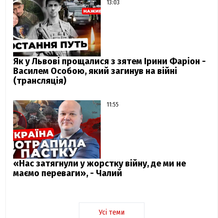
13:03
Як у Львові прощалися з зятем Ірини Фаріон -
Василем Особою, який загинув на війні
(трансляція)
11:55
«Нас затягнули у жорстку війну, де ми не
маємо переваги», - Чалий
Усі теми