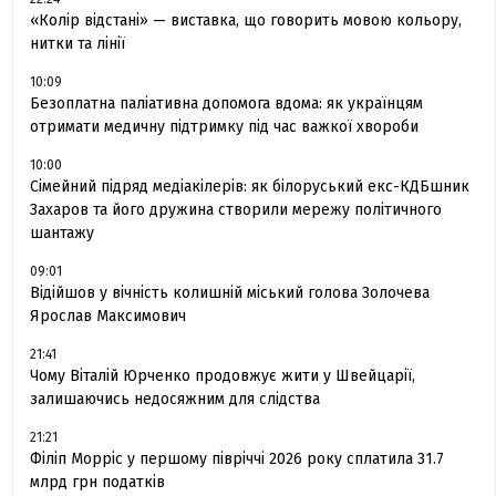
«Колір відстані» — виставка, що говорить мовою кольору,
нитки та лінії
10:09
Безоплатна паліативна допомога вдома: як українцям
отримати медичну підтримку під час важкої хвороби
10:00
Сімейний підряд медіакілерів: як білоруський екс-КДБшник
Захаров та його дружина створили мережу політичного
шантажу
09:01
Відійшов у вічність колишній міський голова Золочева
Ярослав Максимович
21:41
Чому Віталій Юрченко продовжує жити у Швейцарії,
залишаючись недосяжним для слідства
21:21
Філіп Морріс у першому півріччі 2026 року сплатила 31.7
млрд грн податків