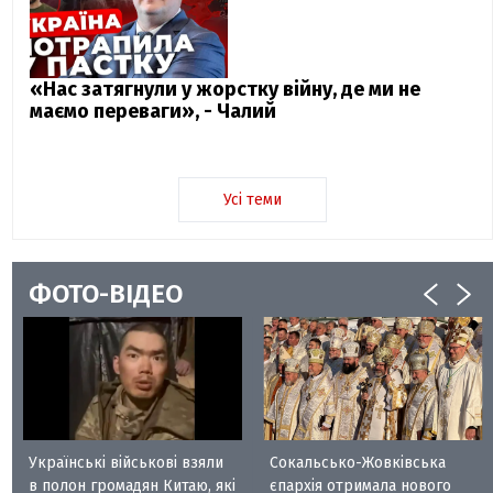
«Нас затягнули у жорстку війну, де ми не
маємо переваги», - Чалий
Усі теми
ФОТО-ВІДЕО
Українські військові взяли
Сокальсько-Жовківська
в полон громадян Китаю, які
єпархія отримала нового