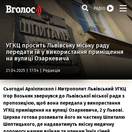
РАДІО
УГКЦ просить Львівську міську раду
передати їй у використання приміщення
на вулиці Озаркевича
21.04.2025 | 17:54 |
Редакція
Сьогодні Архієпископ і Митрополит Львівський УГКЦ
Ігор Возьняк звернувся до Львівської міської ради з
пропозицією, щоб вона передала у використання
УГКЦ приміщення на вулиці Озаркевича, 2 у Львові.
Церква готова розвивати його як частину Шпиталю
Шептицького, де надаватимуть якісну медичну
допомогу нашим воїнам та членам їхніх сімей.