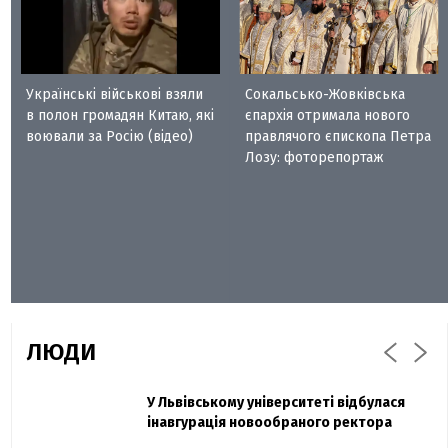
Українські військові взяли
Сокальсько-Жовківська
в полон громадян Китаю, які
єпархія отримала нового
воювали за Росію (відео)
правлячого єпископа Петра
Лозу: фоторепортаж
ЛЮДИ
Захисник "Азовсталі" Діанов вдруге
У Львівському університеті відбулася
Павло Дак
одружився та показав фото з весілля
інавгурація новообраного ректора
«Час не лікує, лише притуплює біль»: