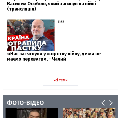
Василем Особою, який загинув на війні
(трансляція)
11:55
«Нас затягнули у жорстку війну, де ми не
маємо переваги», - Чалий
Усі теми
ФОТО-ВІДЕО