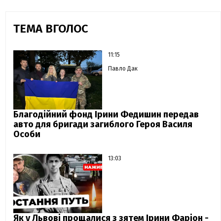
ТЕМА ВГОЛОС
11:15
Павло Дак
Благодійний фонд Ірини Федишин передав
авто для бригади загиблого Героя Василя
Особи
13:03
Як у Львові прощалися з зятем Ірини Фаріон -