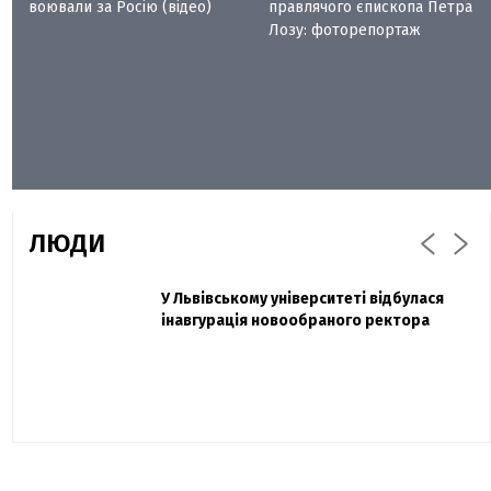
воювали за Росію (відео)
правлячого єпископа Петра
Лозу: фоторепортаж
ЛЮДИ
Захисник "Азовсталі" Діанов вдруге
У Львівському університеті відбулася
Павло Дак
одружився та показав фото з весілля
інавгурація новообраного ректора
«Час не лікує, лише притуплює біль»:
сестра загиблого під Бахмутом Воїна з
Буковини розповіла про брата