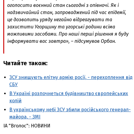
оголосити воєнний стан сьогодні з опівночі. Як і
надзвичайний стан, запроваджений під час епідемії,
це дозволить уряду негайно відреагувати та
захистити Угорщину та угорські родини всіма
можливими засобами. Про наші перші рішення я буду
інформувати вас завтра», – підсумував Орбан.
Читайте також:
ЗСУ знищують елітну армію росії, - перехоплення від
СБУ
В Україні розпочнеться будівництво європейських
колій
В українському небі ЗСУ збили російського генерал-
майора, - ЗМІ
ІА "Вголос": НОВИНИ