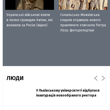
Українські військові взяли
Сокальсько-Жовківська
в полон громадян Китаю, які
єпархія отримала нового
воювали за Росію (відео)
правлячого єпископа Петра
Лозу: фоторепортаж
ЛЮДИ
Захисник "Азовсталі" Діанов вдруге
У Львівському університеті відбулася
Павло Дак
одружився та показав фото з весілля
інавгурація новообраного ректора
«Час не лікує, лише притуплює біль»:
сестра загиблого під Бахмутом Воїна з
Буковини розповіла про брата