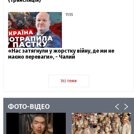
11:55
«Нас затягнули у жорстку війну, де ми не
маємо переваги», - Чалий
Усі теми
ФОТО-ВІДЕО