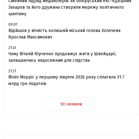
Сімейний підряд медіакілерів: як білоруський екс-КДБшник
Захаров та його дружина створили мережу політичного
шантажу
09:01
Відійшов у вічність колишній міський голова Золочева
Ярослав Максимович
21:41
Чому Віталій Юрченко продовжує жити у Швейцарії,
залишаючись недосяжним для слідства
21:21
Філіп Морріс у першому півріччі 2026 року сплатила 31.7
млрд грн податків
Усі новини