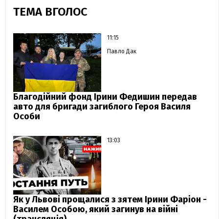
ТЕМА ВГОЛОС
11:15
Павло Дак
Благодійний фонд Ірини Федишин передав
авто для бригади загиблого Героя Василя
Особи
13:03
Як у Львові прощалися з зятем Ірини Фаріон -
Василем Особою, який загинув на війні
(трансляція)